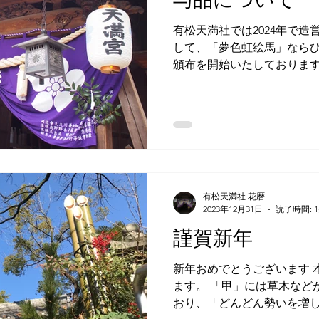
有松天満社では2024年で造
して、「夢色虹絵馬」なら
頒布を開始いたしております
念の特別授与品にて賜りま
はじめこの地に訪れる方々
劫紡ぎ繋ぎ...
有松天満社 花暦
2023年12月31日
読了時間: 
謹賀新年
新年おめでとうございます 
ます。 「甲」には草木など
おり、「どんどん勢いを増