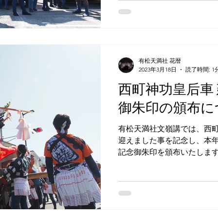
社下広場...
有松天満社 花暦
2023年3月18日
読了時間: 1
西町神功皇后車 
御朱印の頒布に
有松天満社文嶺講では、西町
迎えました事を記念し、本
記念御朱印を頒布いたします
周年記念御朱印」 頒布期間:令和
月3日（水） 初穂料 :1,500円..