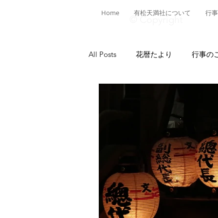
Home
有松天満社について
行事
© Copyright
All Posts
花暦たより
行事の
有松ヒストリア
日本遺産有
菅公ヒストリア
有松の施設
献燈神事
有松山車行事