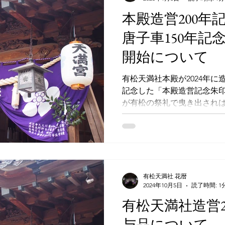
本殿造営200年
唐子車150年記
開始について
有松天満社本殿が2024年に
記念した「本殿造営記念朱印
が有松の祭礼で曳き出されは
えた事を記念した「中町唐子
年元旦祭より頒布開始いたし
記念朱印」にて賜りました
活用させていただきます。 
念朱印」にて賜りました初
を後世へ継承するための基
有松天満社 花暦
2024年10月5日
読了時間: 1
ます。 有松天満社本殿造営20
年記念朱印 中町唐子車15
有松天満社造営2
関連記事： 有松天満社造営
与品について
/ 中町唐子車について