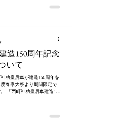
分
建造150周年記念
ついて
神功皇后車が建造150周年を
年度春季大祭より期間限定で
。 「西町神功皇后車建造150
5年3月19日(日)-令和6年1
.