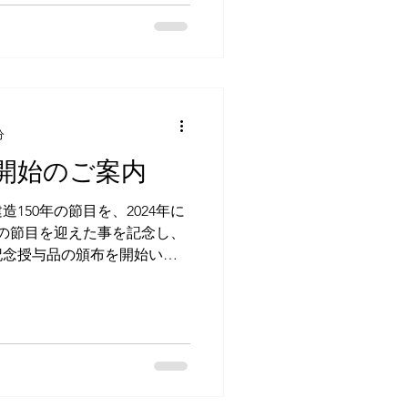
鈴祓い、習字奉納、縁日も行
、健やかに、そして実りある1
特別祈祷をはじめ、学業成
祈祷もご奉仕致します。 ど
ご祈願いただき、御神徳をお
、当社での御神札の頒布は、
分
のほか、伊勢神宮御神符（神
開始のご案内
火伏せの御神札）もお授かり
ついて ≫ 御神札の祀り方に
造150年の節目を、2024年に
年の節目を迎えた事を記念し、
 当社の御祭神・菅原道真公
記念授与品の頒布を開始いた
公開しております。 是非、「
につきましては、数量限定で
せてご覧下さいませ。 第1話
ださい。 +++++...