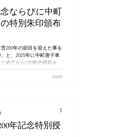
記念ならびに中町
念の特別朱印頒布
造営200年の節目を迎えた事を
」と、2025年に中町唐子車
じめてから150年の節目を迎
車150年記念朱印」を令和7
ました。 「本殿造営200年
初穂料は、社殿等の修繕費に
また、「中町唐子車150年記
穂料は、有松が誇る山車文化
金として活用させていただき
分
0年記念朱印 中町唐子車150
0年記念朱印（からくり人形）
00年記念特別授
200年記念特別授与品について