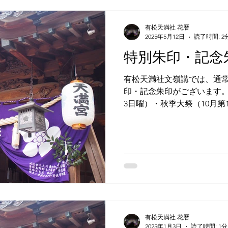
有松天満社 花暦
2025年5月12日
読了時間: 2
特別朱印・記念
有松天満社文嶺講では、通
印・記念朱印がございます
3日曜）・秋季大祭（10月
頒布のほか、行事開催日に
の日程については、有松天満
します。...
有松天満社 花暦
2025年1月3日
読了時間: 1分