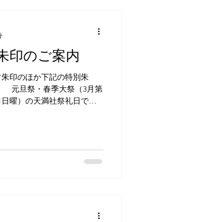
分
朱印のご案内
常朱印のほか下記の特別朱
。 元旦祭・春季大祭（3月第
第1日曜）の天満社祭礼日での
特別頒布いたします。 頒布
社公式HPにてお知らせいた