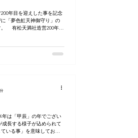
営200年目を迎えした事を記念
びに「夢色虹天神御守り」の
。 有松天満社造営200年記
した初穂料は、地域の人々を
の大切なよりどころを未来永
1分
本年は「甲辰」の年でござい
が成長する様子が込められて
している事」を意味しており