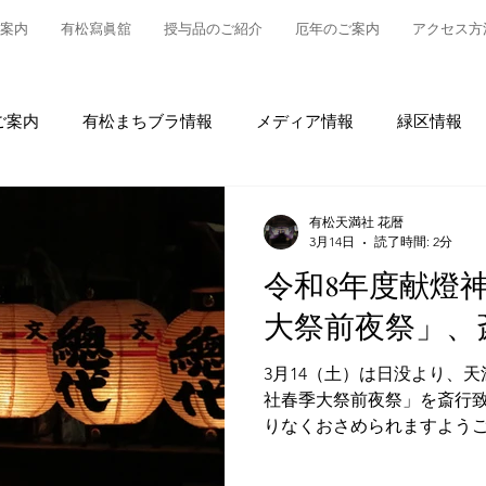
案内
有松寫眞舘
授与品のご紹介
厄年のご案内
アクセス方
ご案内
有松まちブラ情報
メディア情報
緑区情報
松
授与品について
御参拝・御祈祷について
グルメ
有松天満社 花暦
3月14日
読了時間: 2分
令和8年度献燈
情報
有松の魅力発信
東町布袋車大幕復元新調事業
大祭前夜祭」、
3月14（土）は日没より、
社春季大祭前夜祭」を斎行
りなくおさめられますよう
皆々様のご健康とご多幸を
て、明日の春季大祭では、