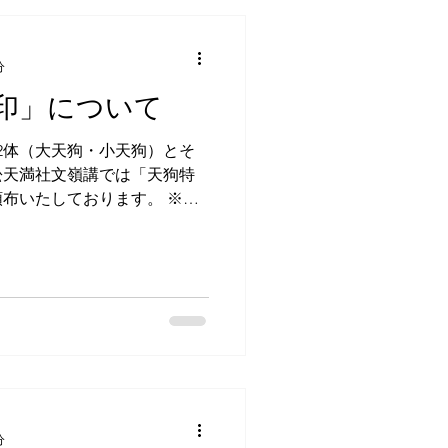
分
印」について
2体（大天狗・小天狗）とそ
松天満社文嶺講では「天狗特
布いたしております。 ※特
ならびに数量限定での頒布と
日（元旦祭・春季大祭・秋季
分