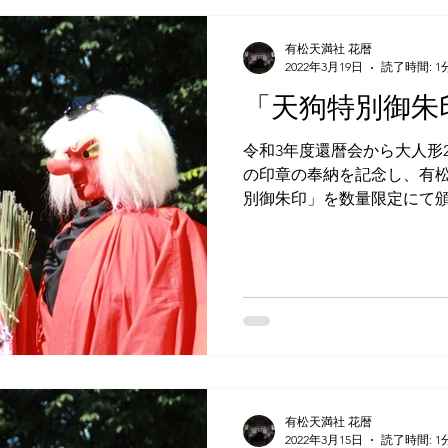
有松天満社 花暦
2022年3月19日
読了時間: 1
「天狗特別御朱
令和3年度還暦会から大人形
の印章の奉納を記念し、有
別御朱印」を数量限定にて頒
別御朱印はいずれも書置き
なります。 ※頒布日は祭礼
大祭）にての頒布の...
有松天満社 花暦
2022年3月15日
読了時間: 1