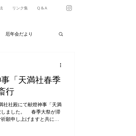
法
リンク集
Q & A
厄年会だより
・テイクアウト情報
神事「天満社春季
有松天満社年中行事
斎行
天満社社殿にて献燈神事「天満
致しました。 春季大祭が滞
ご祈願申し上げますと共に、
ご祈願申し上げました。 さ
御祈祷奉仕をはじめ、御神札