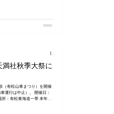
溢れる様子や草木の形が整う
松天満社秋季大祭に
祭（有松山車まつり）を開催
車運行は中止）。 開催日：
催場所：有松東海道一帯 本年度
たします。 また、当日は祭礼
朱印などの授与品頒布、天満