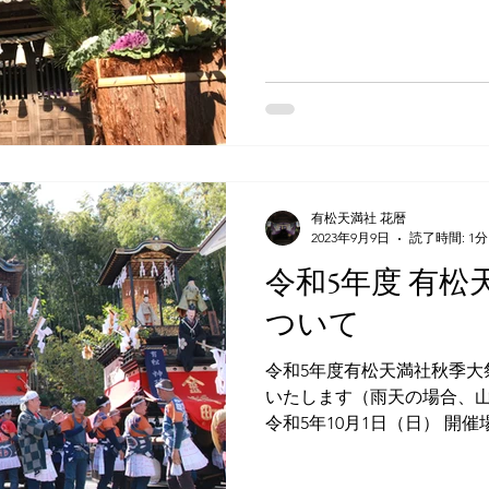
ます。 また、「辰」は力が
事を意味しております。...
有松天満社 花暦
2023年9月9日
読了時間: 1分
令和5年度 有
ついて
令和5年度有松天満社秋季大
いたします（雨天の場合、山
令和5年10月1日（日） 開
は4年振りに夜祭りを開催い
本部にて絞りの御守りや御