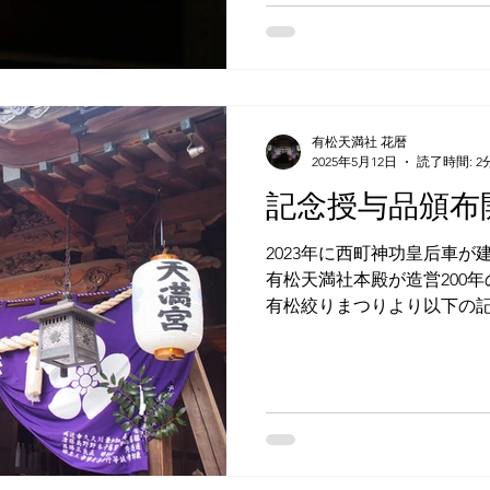
や御朱印等の授与品頒布、
います。 御祈祷奉仕では
年を御祈願申し上げる春の
就・厄祓い・安産祈願の御
うぞどなた様も御神前にて
有松天満社 花暦
授かり下さいませ。 また
2025年5月12日
読了時間: 2
天満社御璽・学業成就大麻
記念授与品頒布
宮大麻）・秋葉山御神符（
頂けます。 ≫ 御祈祷奉仕に
2023年に西町神功皇后車が建
ついて +++春季大祭コラム公開中+++ 現在、春季大祭
有松天満社本殿が造営200
コラムを特別公開中です。
有松絞りまつりより以下の
のお話を中心に、全5話を
します。 記念の手ぬぐい
春季大祭特設ページ 」と併
の頒布となりますので、ご了承く
「 天神様と春まつ