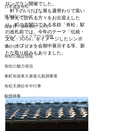
ロングラン開催でした。
日本遺産有松
　軒下のいけばな展も週替わりで装い
授与品について
を替えて訪れる方々をお出迎えした
り、町の玄関口である名鉄「有松」駅
御参拝・御祈祷について
の改札前では、今年のテーマ「伝統・
グルメ・テイクアウト情報
文化・SDGs」をイメージしたシンボ
ル・オブジェを会期中展示する等、新
菅公ヒストリア
たな取り組みもありました。
有松の施設情報
有松の魅力発信
東町布袋車大幕復元新調事業
有松天満社年中行事
献燈神事
有松山車行事