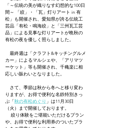
「～伝統の美が織りなす幻想的な100日
間～ 「絞」・「瓦」灯りアート in 有
松」も開催され、愛知県が誇る伝統工
芸品「有松・鳴海絞」と「三州瓦工芸
品」による見事な灯りアートが晩秋の
有松の夜を優しく照らしました。
　最終週は「クラフト&キッチングルメ
カー」によるマルシェや、「アリマツ
ーケット」等も開催され、千穐楽に相
応しい賑わいとなりました。
　さて、季節は秋から冬へと移り変わ
りますが、お得で便利な名鉄特別きっ
ぷ「
秋の有松めぐり
」は11月30日
（火）まで開催しております。
 　絞り体験をご堪能いただけるプラン
や、お得で便利な利用券のついたプラ