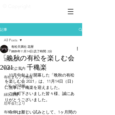
© Copyright
記事
All Posts
有松天満社 花暦
All Posts
2021年11月14日
読了時間: 2分
「晩秋の有松を楽しむ会
花暦たより
2021」、千穐楽
行事のご案内
　10月中旬より開幕した「晩秋の有松
有松まちブラ情報
を楽しむ会 2021」は、11月14日（日）
メディア情報
に無事に千穐楽を迎えました。
　ご来町下さいました皆々様、誠にあ
緑区情報
りがとうございました。
厄年会だより
有松ヒストリア
　今年は新しい試みとして、1ヶ月間の