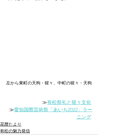
左から東町の天狗・猩々、中町の猩々・天狗
≫
有松祭礼と猩々文化
≫
愛知国際芸術祭「あいち2022」ラー
ニング
花暦たより
有松の魅力発信