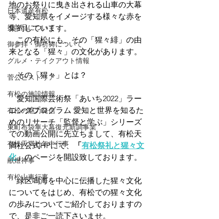
地のお祭りに曳き出される山車の大幕
日本遺産有松
等、愛知県をイメージする様々な赤を
授与品について
集約しています。
　この有松にも、その「猩々緋」の由
御参拝・御祈祷について
来となる「猩々」の文化があります。
グルメ・テイクアウト情報
　その「猩々」とは？
菅公ヒストリア
有松の施設情報
　愛知国際芸術祭「あいち2022」ラー
ニングプログラム 愛知と世界を知るた
有松の魅力発信
めのリサーチ「監督と学ぶ」シリーズ
東町布袋車大幕復元新調事業
での動画公開に先立ちまして、有松天
有松天満社年中行事
満社公式HPにて、
「
有松祭礼と猩々文
化
」
のページを開設致しております。
献燈神事
有松山車行事
　緑区鳴海を中心に伝播した猩々文化
についてをはじめ、有松での猩々文化
の歩みについてご紹介しておりますの
で、是非ご一読下さいませ。