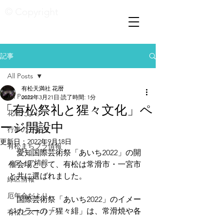
© Copyright
記事
All Posts
有松天満社 花暦
All Posts
2022年3月21日
読了時間: 1分
「有松祭礼と猩々文化」ペ
花暦たより
ージ開設中
行事のご案内
更新日：
2022年9月18日
有松まちブラ情報
　愛知国際芸術祭「あいち2022」の開
メディア情報
催会場として、有松は常滑市・一宮市
と共に選ばれました。
緑区情報
厄年会だより
　国際芸術祭「あいち2022」のイメー
ジカラーの「猩々緋」は、常滑焼や各
有松ヒストリア