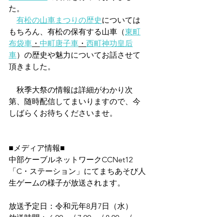
た。
有松の山車まつりの歴史
については
もちろん、有松の保有する山車（
東町
布袋車
・
中町唐子車
・
西町神功皇后
車
）の歴史や魅力についてお話させて
頂きました。
　秋季大祭の情報は詳細がわかり次
第、随時配信してまいりますので、今
しばらくお待ちくださいませ。
■メディア情報■
中部ケーブルネットワークCCNet12　
「C・ステーション」にてまちあそび人
生ゲームの様子が放送されます。
放送予定日：令和元年8月7日（水）