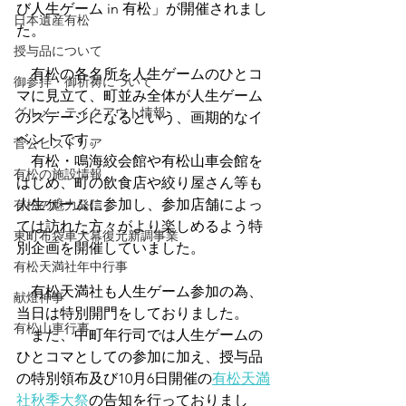
び人生ゲーム in 有松」が開催されまし
日本遺産有松
た。
授与品について
　有松の各名所を人生ゲームのひとコ
御参拝・御祈祷について
マに見立て、町並み全体が人生ゲーム
グルメ・テイクアウト情報
のステージになるという、画期的なイ
ベントです。
菅公ヒストリア
　有松・鳴海絞会館や有松山車会館を
有松の施設情報
はじめ、町の飲食店や絞り屋さん等も
人生ゲームに参加し、参加店舗によっ
有松の魅力発信
ては訪れた方々がより楽しめるよう特
東町布袋車大幕復元新調事業
別企画を開催していました。
有松天満社年中行事
　有松天満社も人生ゲーム参加の為、
献燈神事
当日は特別開門をしておりました。
有松山車行事
　また、中町年行司では人生ゲームの
ひとコマとしての参加に加え、授与品
の特別領布及び10月6日開催の
有松天満
社秋季大祭
の告知を行っておりまし