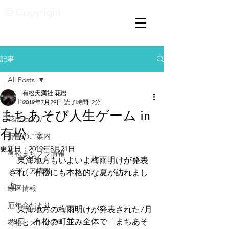
© Copyright
記事
All Posts
有松天満社 花暦
All Posts
2019年7月29日
読了時間: 2分
まちあそび人生ゲーム in
花暦たより
有松
行事のご案内
更新日：
2019年8月21日
有松まちブラ情報
　東海地方もいよいよ梅雨明けが発表
メディア情報
され、有松にも本格的な夏が訪れまし
た。
緑区情報
厄年会だより
　東海地方の梅雨明けが発表された7月
28日、有松の町並み全体で「まちあそ
有松ヒストリア