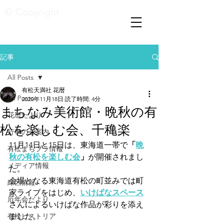
© Copyright
記事
All Posts
有松天満社 花暦
All Posts
2020年11月18日
読了時間: 4分
まちなみ美術館・晩秋の有
花暦たより
松を楽しむ会、千穐楽
行事のご案内
11月14日と15日は、東海道一帯で
「
晩
有松まちブラ情報
秋の有松を楽しむ会
」
が開催されまし
メディア情報
た。
会場となる東海道有松の町並みでは町
緑区情報
家ライブをはじめ、
いけばなスペース
厄年会だより
さんによるいけばな作品が彩りを添え
有松ヒストリア
ました。