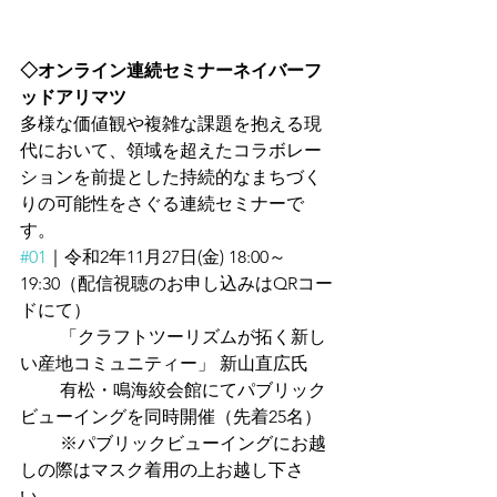
◇オンライン連続セミナーネイバーフ
ッドアリマツ 
多様な価値観や複雑な課題を抱える現
代において、領域を超えたコラボレー
ションを前提とした持続的なまちづく
りの可能性をさぐる連続セミナーで
す。
#01
｜令和2年11月27日(金) 18:00～
19:30（配信視聴のお申し込みはQRコー
ドにて）
         「クラフトツーリズムが拓く新し
い産地コミュニティー」 新山直広氏
         有松・鳴海絞会館にてパブリック
ビューイングを同時開催（先着25名）
　　 ※パブリックビューイングにお越
しの際はマスク着用の上お越し下さ
い。