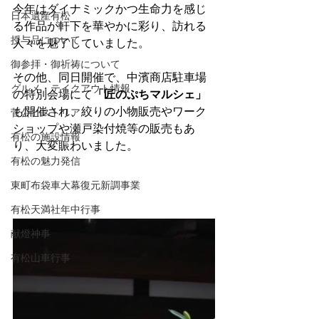
今年はダイナミックかつ生命力を感じ
日本遺産有松
る作品が軒下を華やかに彩り、訪れる
授与品について
人々を魅了していました。
御参拝・御祈祷について
その他、同日開催で、中濱商店駐車場
グルメ・テイクアウト情報
の特別会場にて
「匠のぷちマルシェ」
も開催され、絞りの小物販売やワーク
菅公ヒストリア
ショップや瀬戸染付焼等の販売もあ
有松の施設情報
り、大変賑わいました。
有松の魅力発信
東町布袋車大幕復元新調事業
有松天満社年中行事
献燈神事
有松山車行事