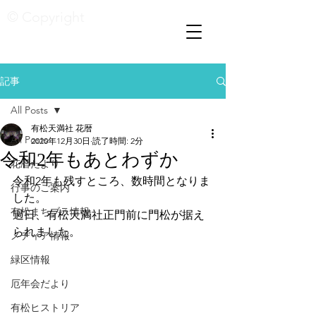
© Copyright
記事
All Posts
有松天満社 花暦
All Posts
2020年12月30日
読了時間: 2分
令和2年もあとわずか
花暦たより
令和2年も残すところ、数時間となりま
行事のご案内
した。
有松まちブラ情報
過日、有松天満社正門前に門松が据え
られました。
メディア情報
緑区情報
厄年会だより
有松ヒストリア