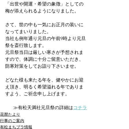
「出世や開運・希望の象徴」としての
梅が添えられるようになりました。
さて、世の中も一気にお正月の装いに
なってまいりました。
当社も例年通り元旦の午前9時より元旦
祭を斎行致します。
元旦祭当日は厳しい寒さが予想されま
すので、体調に十分ご留意いただき、
防寒対策をしてお詣り下さいませ。
どなた様も来たる年を、健やかにお迎
え頂き、明るく希望溢れる年でありま
すよう、ご祈念申し上げます。
≫有松天満社元旦祭の詳細は
コチラ
花暦たより
行事のご案内
有松まちブラ情報