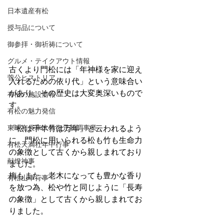
日本遺産有松
授与品について
御参拝・御祈祷について
グルメ・テイクアウト情報
古くより門松には「年神様を家に迎え
菅公ヒストリア
入れるための依り代」という意味合い
があり、その歴史は大変奥深いもので
有松の施設情報
す。
有松の魅力発信
東町布袋車大幕復元新調事業
「松は千年竹は万年」と云われるよう
に、門松に用いられる松も竹も生命力
有松天満社年中行事
の象徴として古くから親しまれており
献燈神事
ました。
梅もまた、老木になっても豊かな香り
有松山車行事
を放つ為、松や竹と同じように「長寿
の象徴」として古くから親しまれてお
りました。