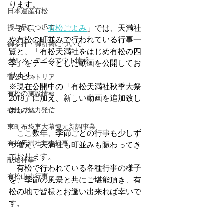
ります。　
日本遺産有松
授与品について
　さて、「
有松ごよみ
」では、天満社
や有松の町並みで行われている行事一
御参拝・御祈祷について
覧と、「有松天満社をはじめ有松の四
グルメ・テイクアウト情報
季」をテーマとした動画を公開してお
ります。
菅公ヒストリア
※現在公開中の「有松天満社秋季大祭 
有松の施設情報
2018」に加え、新しい動画を追加致し
ました。
有松の魅力発信
東町布袋車大幕復元新調事業
　ここ数年、季節ごとの行事も少しず
有松天満社年中行事
つ増え、天満社も町並みも賑わってき
ております。
献燈神事
　有松で行われている各種行事の様子
有松山車行事
を、季節の風景と共にご堪能頂き、有
松の地で皆様とお逢い出来れば幸いで
す。