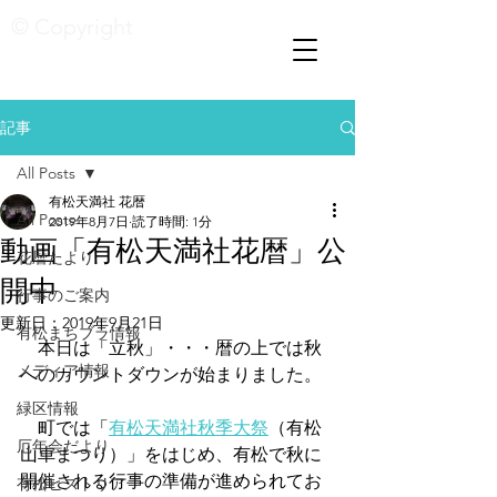
© Copyright
記事
All Posts
有松天満社 花暦
All Posts
2019年8月7日
読了時間: 1分
動画「有松天満社花暦」公
花暦たより
開中
行事のご案内
更新日：
2019年9月21日
有松まちブラ情報
　本日は「立秋」・・・暦の上では秋
メディア情報
へのカウントダウンが始まりました。
緑区情報
　町では「
有松天満社秋季大祭
（有松
厄年会だより
山車まつり）」をはじめ、有松で秋に
開催される行事の準備が進められてお
有松ヒストリア