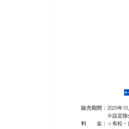
+
販売期間：
2025年1
　　　　　※設定除外日
料　　金：＜有松・