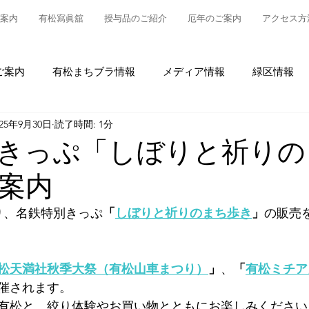
案内
有松寫眞舘
授与品のご紹介
厄年のご案内
アクセス方
ご案内
有松まちブラ情報
メディア情報
緑区情報
025年9月30日
読了時間: 1分
松
授与品について
御参拝・御祈祷について
グルメ
きっぷ「しぼりと祈りの
案内
情報
有松の魅力発信
東町布袋車大幕復元新調事業
より、名鉄特別きっぷ
「
しぼりと祈りのまち歩き
」
の販売
松天満社秋季大祭（有松山車まつり）
」
、
「
有松ミチア
催されます。
有松と、絞り体験やお買い物とともにお楽しみください