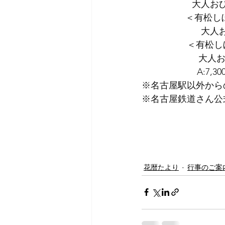
      
　　　　   ＜有松
      
        
　大人お
            
※名古屋駅以外から
※名古屋鉄道さん公
花暦たより
行事のご案