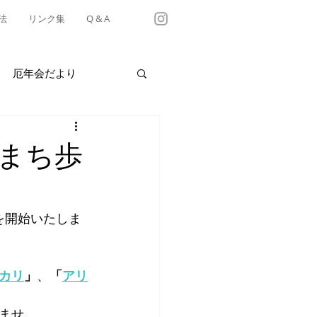
法
リンク集
Q & A
厄年会だより
・テイクアウト情報
まち歩
有松天満社年中行事
を開始いたしま
カリ
」
、
「
アリ
ませ。