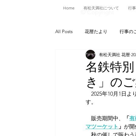
Home
有松天満社について
行事
© Copyright
All Posts
花暦たより
行事の
有松天満社 花暦
2
有松ヒストリア
日本遺産有
名鉄特別
き」のご
菅公ヒストリア
有松の施設
　2025年10月1日
す。
献燈神事
有松山車行事
　販売期間中、
「
有
マツーケット
」
が開
　秋の催しで賑わう