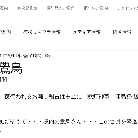
案内
有松寫眞舘
授与品のご紹介
厄年のご案内
アクセス方
ご案内
有松まちブラ情報
メディア情報
緑区情報
018年9月30日
読了時間: 1分
松
授与品について
御参拝・御祈祷について
グルメ
鷽鳥
週間！
情報
有松の魅力発信
東町布袋車大幕復元新調事業
、夜行われるお囃子稽古は中止に、献灯神事「津島祭 
風だそうで・・・境内の鷽鳥さん・・・この台風を撃退
。