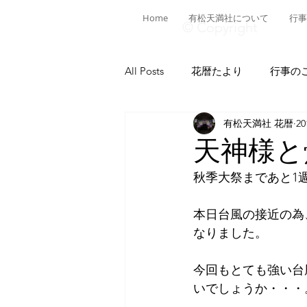
Home
有松天満社について
行事
© Copyright
All Posts
花暦たより
行事の
有松天満社 花暦
2
有松ヒストリア
日本遺産有
天神様と
秋季大祭まであと1
菅公ヒストリア
有松の施設
本日台風の接近の為
なりました。
献燈神事
有松山車行事
今回もとても強い台
いでしょうか・・・