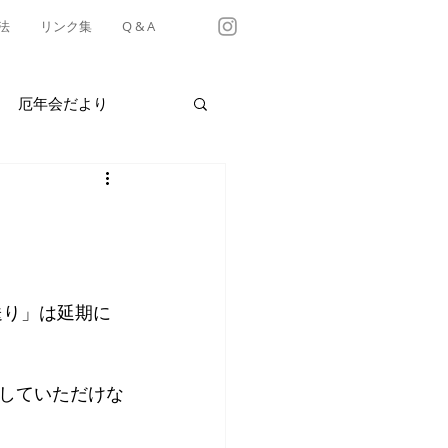
法
リンク集
Q & A
厄年会だより
・テイクアウト情報
有松天満社年中行事
送り」は延期に
していただけな