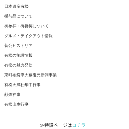
日本遺産有松
授与品について
御参拝・御祈祷について
グルメ・テイクアウト情報
菅公ヒストリア
有松の施設情報
有松の魅力発信
東町布袋車大幕復元新調事業
有松天満社年中行事
献燈神事
有松山車行事
≫特設ページは
コチラ