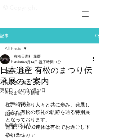
© Copyright
記事
All Posts
有松天満社 花暦
All Posts
2021年8月14日
読了時間: 1分
日本遺産 有松のまつり伝
花暦たより
承展のご案内
行事のご案内
更新日：
2021年9月17日
有松まちブラ情報
メディア情報
江戸時代より人々と共に歩み、発展し
てきた有松の祭礼の軌跡を辿る特別展
緑区情報
となっております。
厄年会だより
是非、9月の3連休は有松でお過ごし下
さいませ。
有松ヒストリア