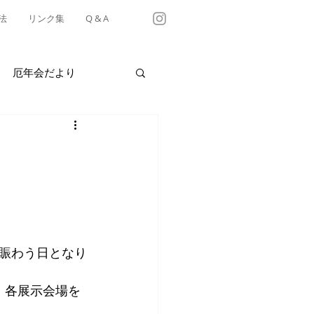
法
リンク集
Q & A
厄年会だより
・テイクアウト情報
有松天満社年中行事
賑わう日となり
、各展示会場を