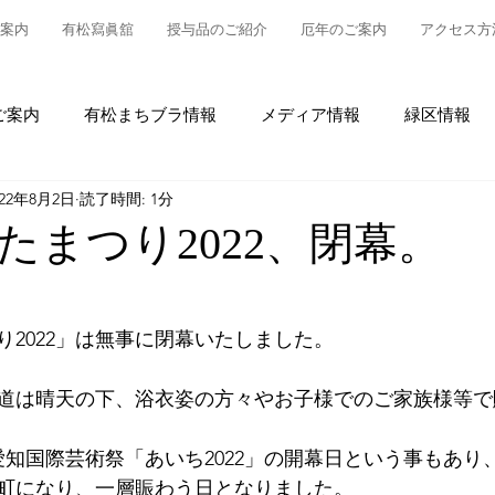
案内
有松寫眞舘
授与品のご紹介
厄年のご案内
アクセス方
ご案内
有松まちブラ情報
メディア情報
緑区情報
022年8月2日
読了時間: 1分
松
授与品について
御参拝・御祈祷について
グルメ
たまつり2022、閉幕。
情報
有松の魅力発信
東町布袋車大幕復元新調事業
り2022」は無事に閉幕いたしました。
道は晴天の下、浴衣姿の方々やお子様でのご家族様等で
愛知国際芸術祭「あいち2022」の開幕日という事もあり
町になり、一層賑わう日となりました。