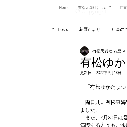
Home
有松天満社について
行事
© Copyright
All Posts
花暦たより
行事の
有松天満社 花暦
2
有松ヒストリア
日本遺産有
有松ゆか
更新日：
2022年9月18日
菅公ヒストリア
有松の施設
　「有松ゆかたまつ
献燈神事
有松山車行事
　両日共に有松東海
ました。
　また、7月30日は
満喫する方々もご来