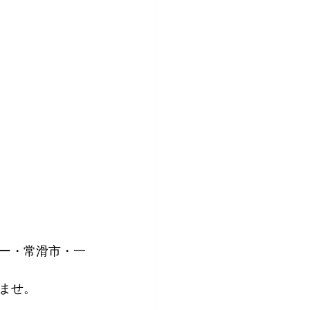
ター・常滑市・一
ませ。