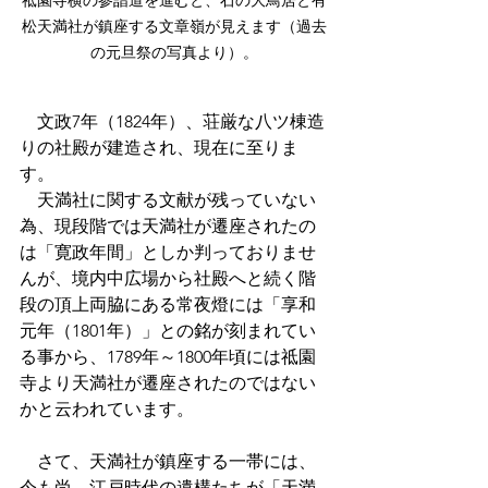
祗園寺横の参詣道を進むと、石の大鳥居と有
松天満社が鎮座する文章嶺が見えます（過去
の元旦祭の写真より）。
　文政7年（1824年）、荘厳な八ツ棟造
りの社殿が建造され、現在に至りま
す。
　天満社に関する文献が残っていない
為、現段階では天満社が遷座されたの
は「寛政年間」としか判っておりませ
んが、境内中広場から社殿へと続く階
段の頂上両脇にある常夜燈には「享和
元年（1801年）」との銘が刻まれてい
る事から、1789年～1800年頃には祗園
寺より天満社が遷座されたのではない
かと云われています。
　さて、天満社が鎮座する一帯には、
今も尚、江戸時代の遺構たちが「天満