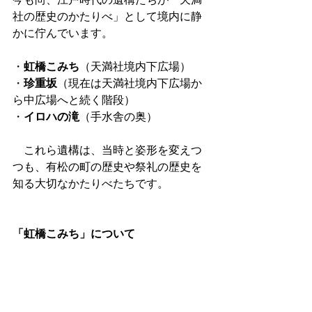
社の歴史のかたりべ」として境内に静
かに佇んでいます。
・
虹橋こみち
（天満社境内下広場）
・
珍重坂
（現在は天満社境内下広場か
ら中広場へと続く階段）
・
イロハの滝
（手水舎の奥）
　これら遺構は、当時と姿形を変えつ
つも、有松の町の歴史や祭礼の歴史を
知る大切なかたりべたちです。
「虹橋こみち」について