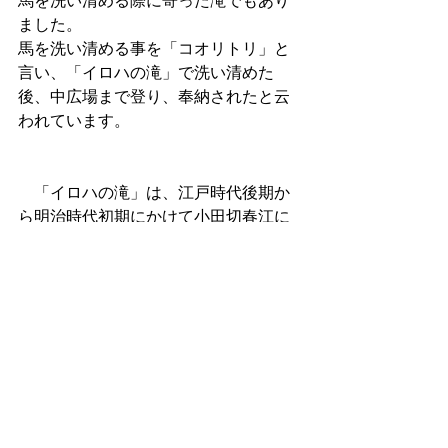
馬を洗い清める際に寄った滝でもあり
ました。
馬を洗い清める事を「コオリトリ」と
言い、「イロハの滝」で洗い清めた
後、中広場まで登り、奉納されたと云
われています。
　「イロハの滝」は、江戸時代後期か
ら明治時代初期にかけて小田切春江に
よって描かれた尾張国の地誌「尾張名
所圖會」でも、祇園寺から文章嶺の景
観について以下のように紹介されてい
ます。
文章嶺
　祗園寺の後の山をいふ。天満宮を安