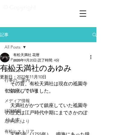
© Copyright
記事
All Posts
有松天満社 花暦
All Posts
2020年9月20日
読了時間: 4分
有松天満社のあゆみ
花暦たより
更新日：
2022年11月10日
行事のご案内
　その昔、有松天満社は現在の祗園寺
有松まちブラ情報
に鎮座していました。
メディア情報
　天満社がかつて鎮座していた祗園寺
緑区情報
の歴史は江戸時代中期にまでさかのぼ
ります。
厄年会だより
有松ヒストリア
　宝暦5年（1755年）、鳴海にあった猿