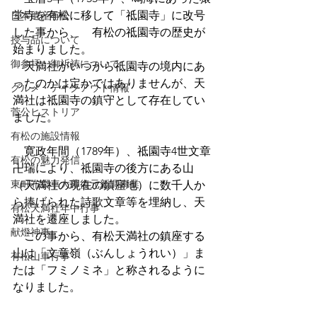
堂寺を有松に移して「祗園寺」に改号
日本遺産有松
した事から、　有松の祗園寺の歴史が
授与品について
始まりました。
御参拝・御祈祷について
　天満社がいつから祗園寺の境内にあ
ったのかは定かではありませんが、天
グルメ・テイクアウト情報
満社は祗園寺の鎮守として存在してい
菅公ヒストリア
ました。
有松の施設情報
　寛政年間（1789年）、祗園寺4世文章
有松の魅力発信
卍瑞により、祗園寺の後方にある山
東町布袋車大幕復元新調事業
（天満社の現在の鎮座地）に数千人か
ら捧げられた詩歌文章等を埋納し、天
有松天満社年中行事
満社を遷座しました。
献燈神事
　この事から、有松天満社の鎮座する
山は「文章嶺（ぶんしょうれい）」ま
有松山車行事
たは「フミノミネ」と称されるように
なりました。