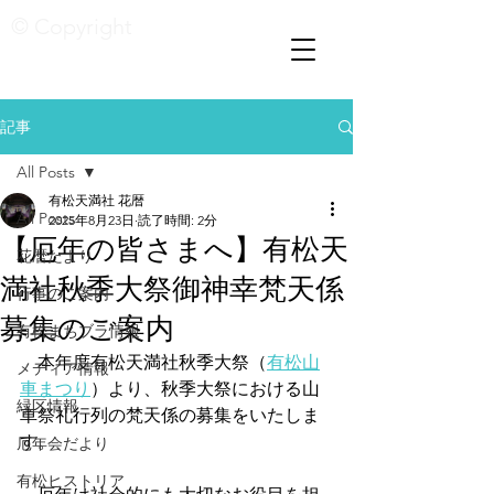
© Copyright
記事
All Posts
有松天満社 花暦
All Posts
2025年8月23日
読了時間: 2分
【厄年の皆さまへ】有松天
花暦たより
満社秋季大祭御神幸梵天係
行事のご案内
募集のご案内
有松まちブラ情報
　本年度有松天満社秋季大祭（
有松山
メディア情報
車まつり
）より、秋季大祭における山
緑区情報
車祭礼行列の梵天係の募集をいたしま
す。
厄年会だより
有松ヒストリア