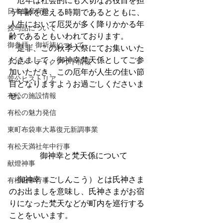
厄年は社会的にも大切なお役目を担
日本遺産有松
う年齢を迎える時期であるとともに、
人生において厄災が多く降りかかる年
授与品について
齢であるともいわれております。
御参拝・御祈祷について
　是非、この秋季大祭にてお集いいた
だきまして、御神幸梵天係としてご参
グルメ・テイクアウト情報
加いただき、この厄年が人生の佳い節
菅公ヒストリア
目となりますようお過ごしくださいま
有松の施設情報
せ。
有松の魅力発信
東町布袋車大幕復元新調事業
有松天満社年中行事
　御神幸と梵天係について
献燈神事
　御神幸（ごしんこう）とは氏神さま
有松山車行事
のお出ましを意味し、氏神さまがお宿
りになった梵天などが町内を巡行する
ことをいいます。