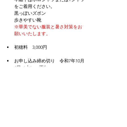
をご着用ください。
黒っぽいズボン
歩きやすい靴
※華美でない服装と暑さ対策をお
願いいたします。
初穂料　3,000円
お申し込み締め切り　令和7年10月
4日（土）　正午
お申し込みならびにお問い合わせ
御神幸梵天係募集の専用フォーム
にて承ります。
花暦たより
行事のご案内
厄年会だより