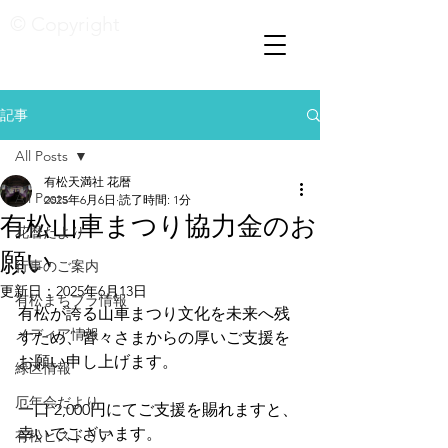
© Copyright
記事
All Posts
有松天満社 花暦
All Posts
2025年6月6日
読了時間: 1分
有松山車まつり協力金のお
花暦たより
願い
行事のご案内
更新日：
2025年6月13日
有松まちブラ情報
有松が誇る山車まつり文化を未来へ残
メディア情報
すため、皆々さまからの厚いご支援を
お願い申し上げます。
緑区情報
厄年会だより
一口 2,000円にてご支援を賜れますと、
幸いでございます。
有松ヒストリア