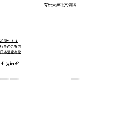
有松天満社文嶺講
花暦たより
行事のご案内
日本遺産有松
すべて表示
最新記事