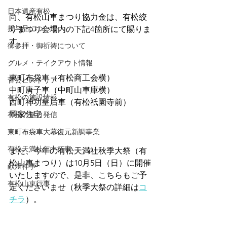
日本遺産有松
尚、有松山車まつり協力金は、有松絞
授与品について
りまつり会場内の下記4箇所にて賜りま
す。
御参拝・御祈祷について
グルメ・テイクアウト情報
東町布袋車（有松商工会横）
菅公ヒストリア
中町唐子車（中町山車庫横）
有松の施設情報
西町神功皇后車（有松祇園寺前）
岡家住宅
有松の魅力発信
東町布袋車大幕復元新調事業
有松天満社年中行事
また、今年の有松天満社秋季大祭（有
松山車まつり）は10月5日（日）に開催
献燈神事
いたしますので、是非、こちらもご予
有松山車行事
定くださいませ（秋季大祭の詳細は
コ
チラ
）。