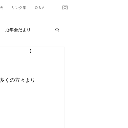
法
リンク集
Q & A
厄年会だより
・テイクアウト情報
有松天満社年中行事
多くの方々より