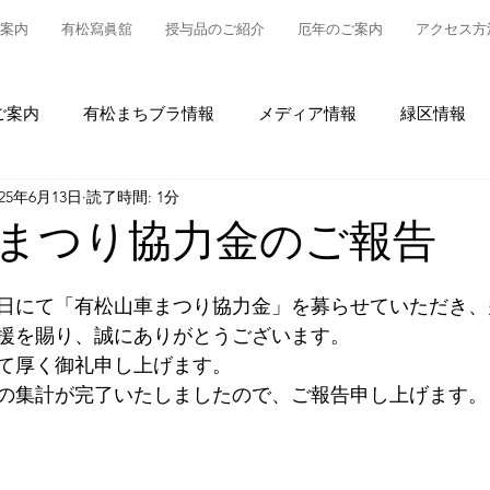
案内
有松寫眞舘
授与品のご紹介
厄年のご案内
アクセス方
ご案内
有松まちブラ情報
メディア情報
緑区情報
025年6月13日
読了時間: 1分
松
授与品について
御参拝・御祈祷について
グルメ
まつり協力金のご報告
情報
有松の魅力発信
東町布袋車大幕復元新調事業
日にて「有松山車まつり協力金」を募らせていただき、
援を賜り、誠にありがとうございます。
て厚く御礼申し上げます。
の集計が完了いたしましたので、ご報告申し上げます。