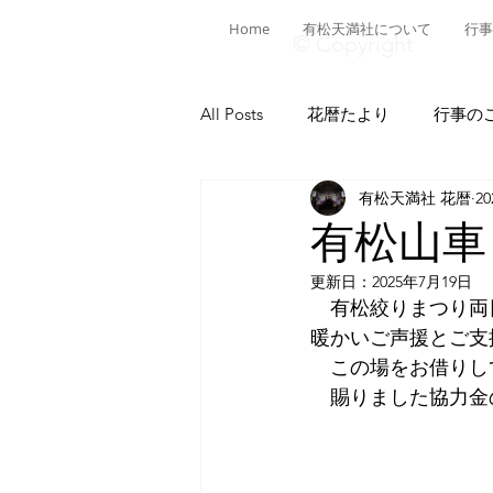
Home
有松天満社について
行事
© Copyright
All Posts
花暦たより
行事の
有松天満社 花暦
2
有松ヒストリア
日本遺産有
有松山車
更新日：
2025年7月19日
菅公ヒストリア
有松の施設
　有松絞りまつり両
暖かいご声援とご支
　この場をお借りし
献燈神事
有松山車行事
　賜りました協力金