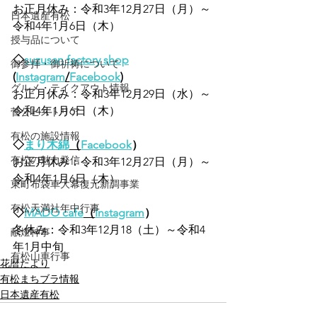
お正月休み：令和3年12月27日（月）～
日本遺産有松
令和4年1月6日（木）
授与品について
◇
suzusan factory shop
御参拝・御祈祷について
(
Instagram
/
Facebook
)
グルメ・テイクアウト情報
お正月休み：令和3年12月29日（水）～
令和4年1月6日（木）
菅公ヒストリア
有松の施設情報
◇
まり木綿
（
Facebook
）
有松の魅力発信
お正月休み：令和3年12月27日（月）～
令和4年1月6日（木）
東町布袋車大幕復元新調事業
有松天満社年中行事
◇
MADO cafe
（
Instagram
）
冬休み：令和3年12月18（土）～令和4
献燈神事
年1月中旬
有松山車行事
花暦たより
有松まちブラ情報
日本遺産有松