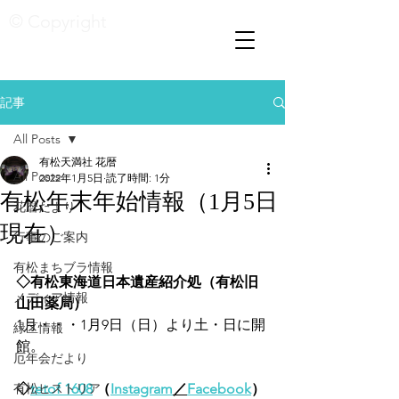
© Copyright
記事
All Posts
有松天満社 花暦
All Posts
2022年1月5日
読了時間: 1分
有松年末年始情報（1月5日
花暦たより
現在）
行事のご案内
有松まちブラ情報
◇有松東海道日本遺産紹介処（有松旧
メディア情報
山田薬局）
1月・・・1月9日（日）より土・日に開
緑区情報
館。
厄年会だより
有松ヒストリア
◇
tetof 1608
 （
Instagram
／
Facebook
）