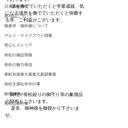
 　頭を撫でていただくと学業成就、気
日本遺産有松
になる場所を撫でていただくと快癒す
授与品について
る等、ご利益がございます。
御参拝・御祈祷について
グルメ・テイクアウト情報
菅公ヒストリア
有松の施設情報
有松の魅力発信
東町布袋車大幕復元新調事業
有松天満社年中行事
献燈神事
　御札や有松絞りの御守り等の象徴品
の領布もございます。
有松山車行事
 　是非、御神徳を御授かり下さいま
せ。