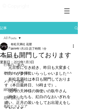
© Copyright
記事
All Posts
有松天満社 花暦
All Posts
2019年1月2日
読了時間: 1分
本日も開門しております
花暦たより
更新日：
2019年1月3日
行事のご案内
　元旦祭に引き続き、昨日も大変多く
有松まちブラ情報
の方々が参拝にいらっしゃいました^^
　有松天満社は本日も開門しておりま
メディア情報
す（本日最終日、16時まで）。
緑区情報
　境内の天神様の御使いの臥牛さん
（神使）たちも、紅白のなおいぎれを
厄年会だより
纏い、正月の装いをしてお出迎えをし
有松ヒストリア
ております。