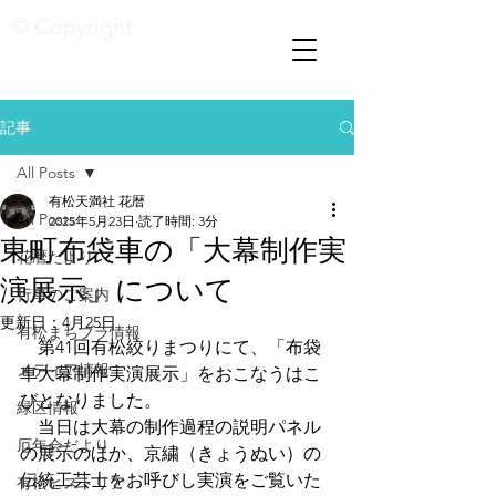
© Copyright
記事
All Posts
有松天満社 花暦
All Posts
2025年5月23日
読了時間: 3分
東町布袋車の「大幕制作実
花暦たより
演展示」について
行事のご案内
更新日：
4月25日
有松まちブラ情報
　第41回有松絞りまつりにて、「布袋
メディア情報
車大幕制作実演展示」をおこなうはこ
びとなりました。
緑区情報
　当日は大幕の制作過程の説明パネル
厄年会だより
の展示のほか、京繍（きょうぬい）の
伝統工芸士をお呼びし実演をご覧いた
有松ヒストリア