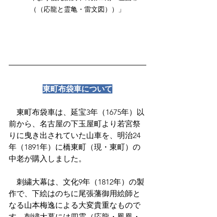
（（応龍と霊亀・雷文図））」
東町布袋車について
　東町布袋車は、延宝3年（1675年）以
前から、名古屋の下玉屋町より若宮祭
りに曳き出されていた山車を、明治24
年（1891年）に橋東町（現・東町）の
中老が購入しました。
　刺繍大幕は、文化9年（1812年）の製
作で、下絵はのちに尾張藩御用絵師と
なる山本梅逸による大変貴重なもので
す。刺繍大幕には四霊（応龍・鳳凰・