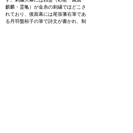
麒麟・霊亀）が金糸の刺繍でほどこさ
れており、後面幕には尾張藩右筆であ
る丹羽盤桓子の筆で詩文が書かれ、制
作当初より尾張名古屋の祭礼文化にお
いて重厚で華やかな姿を披露しており
ます。