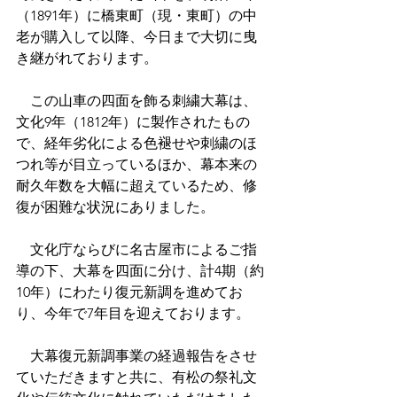
（1891年）に橋東町（現・東町）の中
老が購入して以降、今日まで大切に曳
き継がれております。
　この山車の四面を飾る刺繍大幕は、
文化9年（1812年）に製作されたもの
で、経年劣化による色褪せや刺繍のほ
つれ等が目立っているほか、幕本来の
耐久年数を大幅に超えているため、修
復が困難な状況にありました。
　文化庁ならびに名古屋市によるご指
導の下、大幕を四面に分け、計4期（約
10年）にわたり復元新調を進めてお
り、今年で7年目を迎えております。
　大幕復元新調事業の経過報告をさせ
ていただきますと共に、有松の祭礼文