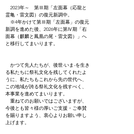
　2023年～　第Ⅲ期「左面幕（応龍と
霊亀・雷文図）の復元新調中。
　※4年かけて第Ⅲ期「左面幕」の復元
新調を進めた後、2026年に第Ⅳ期「右
面幕（麒麟と鳳凰の尾・雷文図）」へ
と移行してまいります。
　かつて先人たちが、後世-いま-を生き
る私たちに祭礼文化を残してくれたよ
うに、私たちもこれから先の世代へ、
この地域が誇る祭礼文化を残すべく、
本事業を進めてまいります。
　重ねてのお願いではございますが、
今後とも皆々様の厚いご支援・ご奉賛
を賜りますよう、衷心よりお願い申し
上げます。