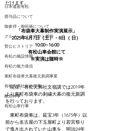
だけます。
日本遺産有松
授与品について
御参拝・御祈祷について
「布袋車大幕制作実演展示」
グルメ・テイクアウト情報
2025年6月7日（土）・8日（ 日） 
10:00~16:00
菅公ヒストリア
有松山車会館にて
有松の施設情報
※実演は随時※
有松の魅力発信
東町布袋車大幕復元新調事業
有松天満社年中行事
　現在、有松天満社文嶺講では2019年
より東町布袋車の刺繍大幕の復元新調
献燈神事
を行っております。
有松山車行事
　東町布袋車は、延宝3年（1675年）以
前から名古屋の下玉屋町より若宮祭り
で曳き出されていた山車を、明治24年