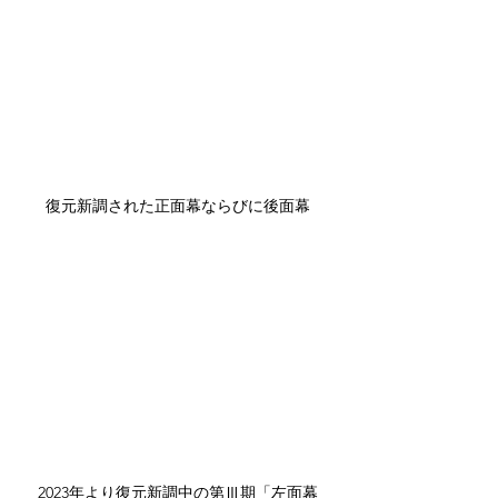
復元新調された正面幕ならびに後面幕
2023年より復元新調中の第Ⅲ期「左面幕