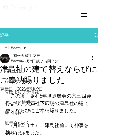
© Copyright
記事
All Posts
有松天満社 花暦
All Posts
2023年7月9日
読了時間: 1分
津島社の建て替えならびに
花暦たより
ご奉納賜りました
行事のご案内
更新日：
2023年9月9日
有松まちブラ情報
　この度、令和5年度還暦会の六三四会
メディア情報
様より、天満社下広場の津島社の建て
替えならびにご奉納賜りました。
緑区情報
厄年会だより
　7月8日（土）、津島社前にて神事を
執り行いました。
有松ヒストリア