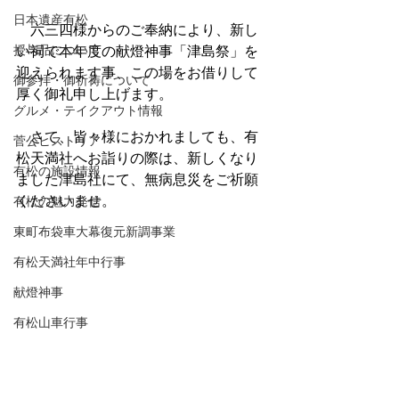
日本遺産有松
　六三四様からのご奉納により、新し
授与品について
い祠で本年度の献燈神事「津島祭」を
迎えられます事、この場をお借りして
御参拝・御祈祷について
厚く御礼申し上げます。
グルメ・テイクアウト情報
　さて、皆々様におかれましても、有
菅公ヒストリア
松天満社へお詣りの際は、新しくなり
有松の施設情報
ました津島社にて、無病息災をご祈願
くださいませ。
有松の魅力発信
東町布袋車大幕復元新調事業
有松天満社年中行事
献燈神事
有松山車行事