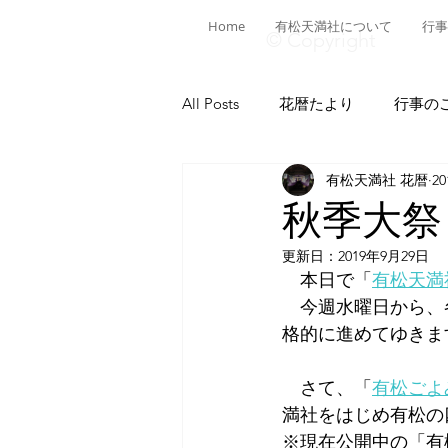
Home
有松天満社について
行事
© Copyright
All Posts
花暦たより
行事の
有松天満社 花暦
2
有松ヒストリア
日本遺産有
秋季大祭
更新日：
2019年9月29日
菅公ヒストリア
有松の施設
　本日で「
有松天満
　今週水曜日から、
格的に進めてゆきま
献燈神事
有松山車行事
　さて、「
有松ごよ
満社をはじめ有松の
※現在公開中の「有