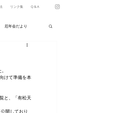
法
リンク集
Q & A
厄年会だより
・テイクアウト情報
有松天満社年中行事
た。
向けて準備を本
覧と、「有松天
て公開しており