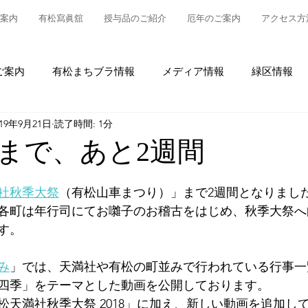
案内
有松寫眞舘
授与品のご紹介
厄年のご案内
アクセス方
ご案内
有松まちブラ情報
メディア情報
緑区情報
019年9月21日
読了時間: 1分
松
授与品について
御参拝・御祈祷について
グルメ
まで、あと2週間
情報
有松の魅力発信
東町布袋車大幕復元新調事業
社秋季大祭
（有松山車まつり）」まで2週間となりまし
各町は年行司にてお囃子のお稽古をはじめ、秋季大祭へ
す。
み
」では、天満社や有松の町並みで行われている行事一
四季」をテーマとした動画を公開しております。
松天満社秋季大祭 2018」に加え、新しい動画を追加し