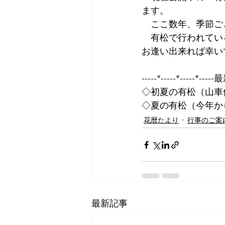
ます。
　ここ数年、季節ご
　有松で行われてい
お逢い出来れば幸い
-----*-----*-----*---
◇初夏の有松（山車
◇夏の有松（今年か
花暦たより
行事のご案
最新記事