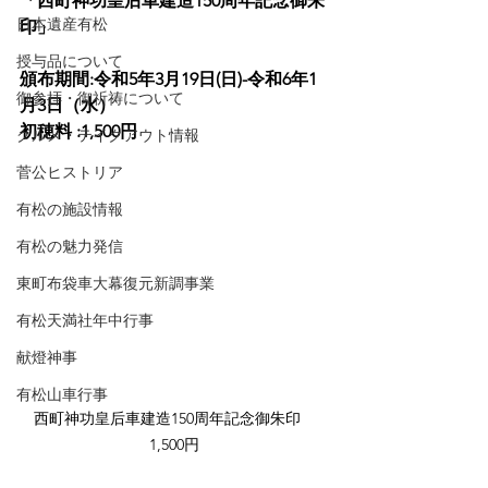
「西町神功皇后車建造150周年記念御朱
日本遺産有松
印」
授与品について
頒布期間:令和5年3月19日(日)-令和6年1
御参拝・御祈祷について
月3日（水）
初穂料 :1,500円
グルメ・テイクアウト情報
菅公ヒストリア
有松の施設情報
有松の魅力発信
東町布袋車大幕復元新調事業
有松天満社年中行事
献燈神事
有松山車行事
西町神功皇后車建造150周年記念御朱印　
1,500円