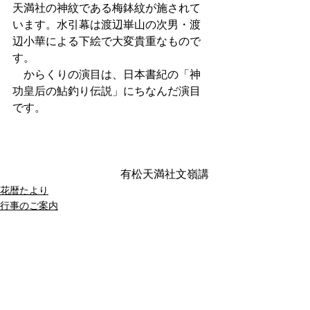
天満社の神紋である梅鉢紋が施されて
います。水引幕は渡辺崋山の次男・渡
辺小華による下絵で大変貴重なもので
す。
　からくりの演目は、日本書紀の「神
功皇后の鮎釣り伝説」にちなんだ演目
です。
有松天満社文嶺講
花暦たより
行事のご案内
日本遺産有松