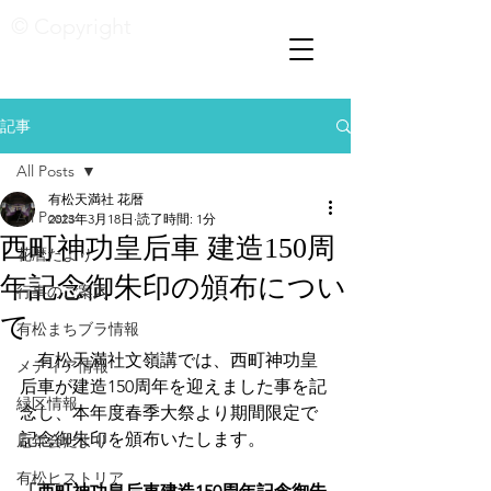
© Copyright
記事
All Posts
有松天満社 花暦
All Posts
2023年3月18日
読了時間: 1分
西町神功皇后車 建造150周
花暦たより
年記念御朱印の頒布につい
行事のご案内
て
有松まちブラ情報
　有松天満社文嶺講では、西町神功皇
メディア情報
后車が建造150周年を迎えました事を記
緑区情報
念し、本年度春季大祭より期間限定で
記念御朱印を頒布いたします。
厄年会だより
有松ヒストリア