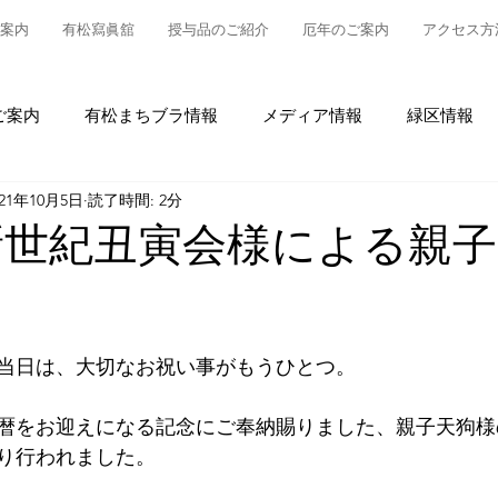
案内
有松寫眞舘
授与品のご紹介
厄年のご案内
アクセス方
ご案内
有松まちブラ情報
メディア情報
緑区情報
021年10月5日
読了時間: 2分
松
授与品について
御参拝・御祈祷について
グルメ
新世紀丑寅会様による親
情報
有松の魅力発信
東町布袋車大幕復元新調事業
当日は、大切なお祝い事がもうひとつ。
暦をお迎えになる記念にご奉納賜りました、親子天狗様
り行われました。