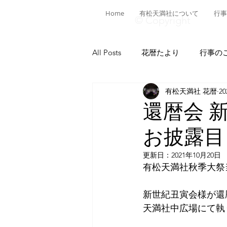
Home
有松天満社について
行事
© Copyright
All Posts
花暦たより
行事の
有松天満社 花暦
2
有松ヒストリア
日本遺産有
還暦会 
お披露目
菅公ヒストリア
有松の施設
更新日：
2021年10月20日
有松天満社秋季大祭
献燈神事
有松山車行事
新世紀丑寅会様が還
天満社中広場にて執