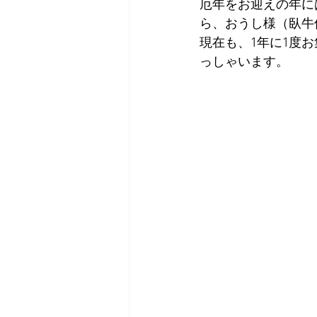
厄年をお迎えの年に
ら、おうし様（臥牛
現在も、1年に1度
っしゃいます。