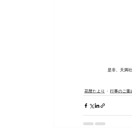
是非、天満
花暦たより
行事のご案