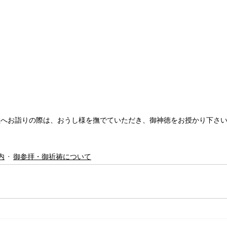
社へお詣りの際は、おうし様を撫でていただき、御神徳をお授かり下さ
内
御参拝・御祈祷について