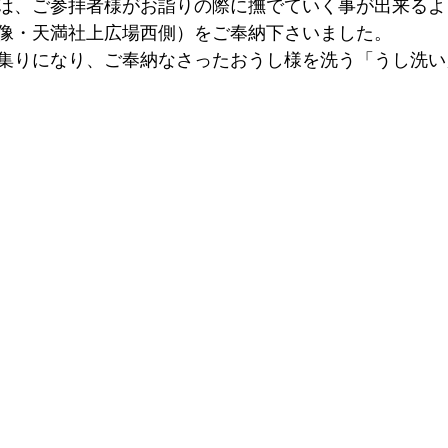
は、ご参拝者様がお詣りの際に撫でていく事が出来るよ
像・天満社上広場西側）をご奉納下さいました。
お集りになり、ご奉納なさったおうし様を洗う「うし洗