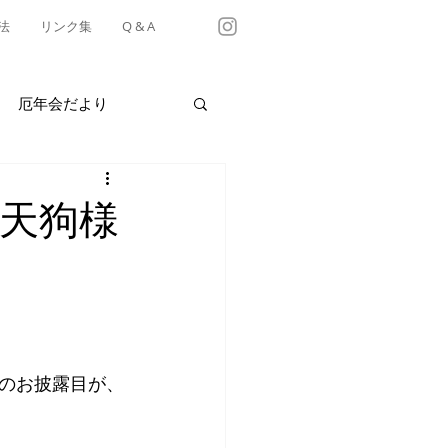
法
リンク集
Q & A
厄年会だより
・テイクアウト情報
子天狗様
有松天満社年中行事
のお披露目が、