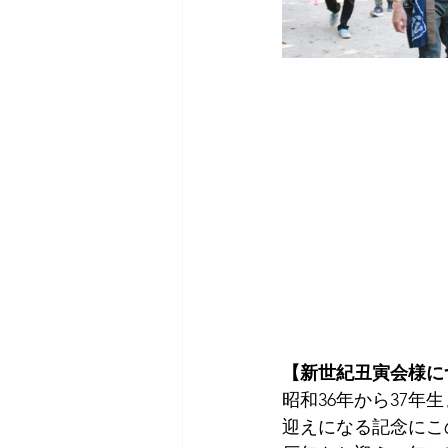
【新世紀丑寅会様に
昭和36年から37
迎えになる記念にこ