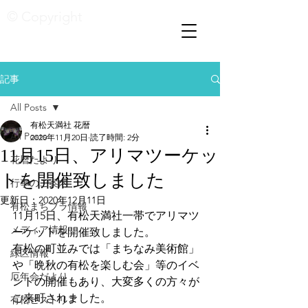
© Copyright
記事
All Posts
有松天満社 花暦
All Posts
2020年11月20日
読了時間: 2分
11月15日、アリマツーケッ
花暦たより
トを開催致しました
行事のご案内
更新日：
2020年12月11日
有松まちブラ情報
11月15日、有松天満社一帯でアリマツ
メディア情報
ーケットを開催致しました。
有松の町並みでは「まちなみ美術館」
緑区情報
や「晩秋の有松を楽しむ会」等のイベ
厄年会だより
ントの開催もあり、大変多くの方々が
ご来町されました。
有松ヒストリア