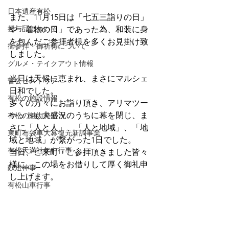
日本遺産有松
また、11月15日は「七五三詣りの日」
授与品について
や「着物の日」であった為、和装に身
を包んだご参拝者様を多くお見掛け致
御参拝・御祈祷について
しました。
グルメ・テイクアウト情報
当日は天候に恵まれ、まさにマルシェ
菅公ヒストリア
日和でした。
有松の施設情報
多くの方々にお詣り頂き、アリマツー
ケットも大盛況のうちに幕を閉じ、ま
有松の魅力発信
さに「人と人」、「人と地域」、「地
東町布袋車大幕復元新調事業
域と地域」が繋がった1日でした。
有松天満社年中行事
当日、ご来町・ご参拝頂きました皆々
様に、この場をお借りして厚く御礼申
献燈神事
し上げます。
有松山車行事