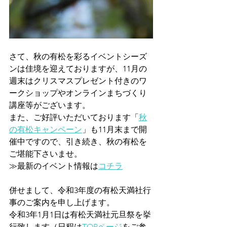
さて、秋の有松を彩るイベントシーズ
ンは佳境を迎えておりますが、11月の
週末はクリスマスプレゼント付きのワ
ークショップやオンラインまちづくり
講座等がございます。
また、ご好評いただいております「
秋
の有松キャンペーン
」も11月末まで開
催中ですので、引き続き、秋の有松を
ご堪能下さいませ。
≫最新のイベント情報は
コチラ
併せまして、令和3年度の有松天満社行
事のご案内を申し上げます。
令和3年1月1日は有松天満社元旦祭を挙
行致します（日程は
TOPページ
をご参