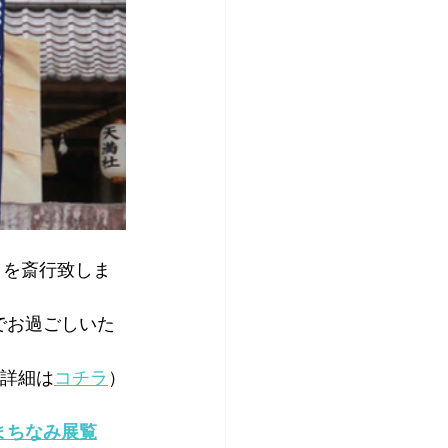
」
を斎行致しま
でお過ごしいた
詳細は
コチラ
）
まちなみ展覧