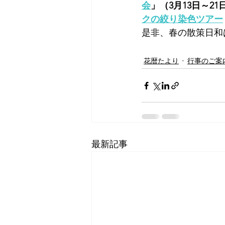
会
」（3月13日～21
クの絞り染色ツアー
是非、春の散策日和
花暦たより
行事のご案
最新記事