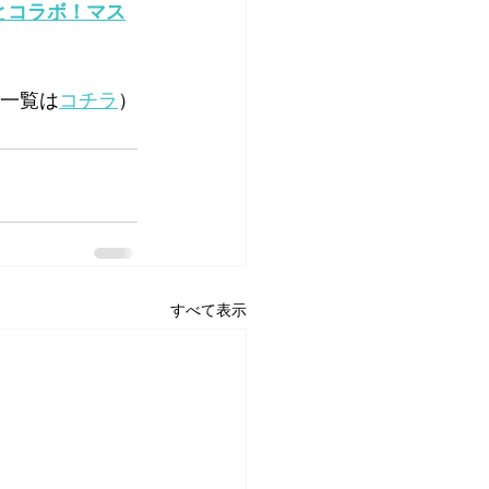
とコラボ！マス
一覧は
コチラ
）
すべて表示