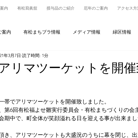
案内
有松寫眞舘
授与品のご紹介
厄年のご案内
アクセス方
ご案内
有松まちブラ情報
メディア情報
緑区情報
021年3月7日
読了時間: 1分
松
授与品について
御参拝・御祈祷について
グルメ
、アリマツーケットを開
情報
有松の魅力発信
東町布袋車大幕復元新調事業
社一帯でアリマツーケットを開催致しました。
、第6回有松福よせ雛実行委員会・有松まちづくりの会
会期中で、町全体が笑顔溢れる日を迎える事が出来まし
頂き、アリマツーケットも大盛況のうちに幕を閉じ、出