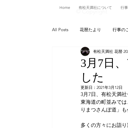
Home
有松天満社について
行事
© Copyright
All Posts
花暦たより
行事の
有松天満社 花暦
2
有松ヒストリア
日本遺産有
3月7日
した
菅公ヒストリア
有松の施設
更新日：
2021年3月12日
3月7日、有松天満
献燈神事
有松山車行事
東海道の町並みでは
りまつさんぽ道」も
多くの方々にお詣り