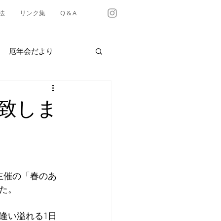
法
リンク集
Q & A
厄年会だより
・テイクアウト情報
催致しま
有松天満社年中行事
主催の「春のあ
た。
逢い溢れる1日