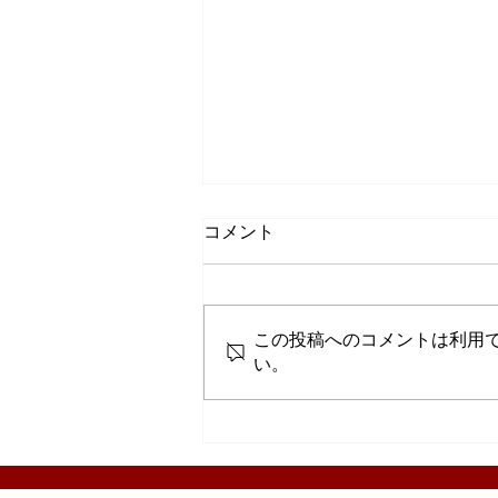
コメント
この投稿へのコメントは利用
い。
有松まちなみ情報（7月12日
現在）