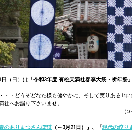
1日（日）は
「令和3年度 有松天満社春季大祭・祈年祭
・・・どうぞどなた様も健やかに、そして実りある1年
満社へお詣り下さいませ。
（≫
春のありまつさんぽ道
（～3月21日）」、「
現代の絞り