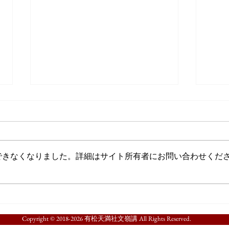
できなくなりました。詳細はサイト所有者にお問い合わせくだ
献燈神事「津島祭」について
東町
の経
在）
​Copyright © 2018-2026 有松天満社文嶺講 All Rights Reserved.