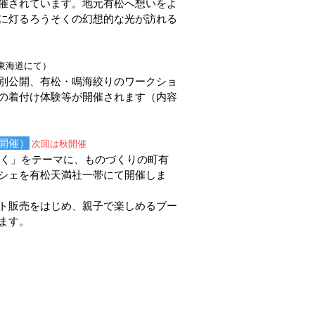
催されています。
地元有松へ想いをよ
に灯るろうそくの幻想的な光が訪れる
東海道にて）
別公開、有松・鳴海絞りのワークショ
の着付け体験等が開催されます（内容
開催）
次回は秋開催
く」をテーマに、ものづくりの町有
シェを有松天満社一帯にて開催しま
ト販売をはじめ、親子で楽しめるブー
ます。