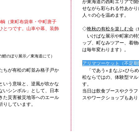
が東海道の西町エリアで開
せながら彩られる竹あかり
人々の心を温めます。
輌（東町布袋車・中町唐子
ひとつです。
山車や幕、装飾
◇
晩秋の有松を楽しむ会
（
いけばな展示や町家の特
ップ、町なみツアー、着物
は毎年変わります）。​
の鯉のぼり展示／東海道にて）
アリマツーケット
（不定期
たちが有松の町並み格子戸か
「であう×まなぶ×ひらめ
松ならではの、体験型マル
という意味と、逆風が吹かな
す。
ないシンボル」として、日本
当日は飲食ブースやクラフ
きた災害被災地等へのエール
スやワークショップもあり
祈りしています。