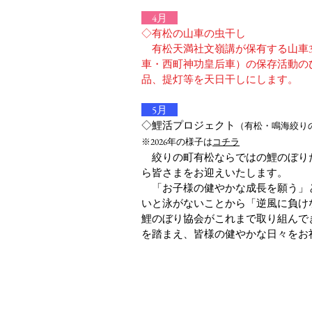
4月
◇有松の山車の虫干し
有松天満社文嶺講が保有する山車3
車・西町神功皇后車）の保存活動の
品、提灯等を天日干しにします。
5月
◇鯉活プロジェクト
（有松・鳴海絞り
※2026年の様子は
コチラ
絞りの町有松ならではの鯉のぼり
ら皆さまをお迎えいたします。
「お子様の健やかな成長を願う」
いと泳がないことから「逆風に負け
鯉のぼり協会がこれまで取り組んで
を踏まえ、皆様の健やかな日々をお