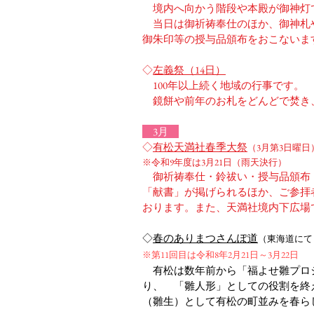
境内へ向かう階段や本殿が御神灯
当日は御祈祷奉仕のほか、御神札
御朱印等の授与品頒布をおこないま
◇
左義祭（14日）
100年以上続く地域の行事です。
鏡餅や前年のお札をどんどで焚き
3月
◇
有松天満社春季大祭
（3月第3日曜日）
​※令和9年度は3月21日（雨天決行）
御祈祷奉仕・鈴祓い・授与品頒布・
「献書」が掲げられるほか、ご参拝
おります。また、天満社境内下広場
◇
春のありまつさんぽ道
（東海道にて
※第11回目
は令和8年2月21日～3月22日
有松は数年前から「福よせ雛プロ
り、 「雛人形」としての役割を終
（雛生）として有松の町並みを春ら