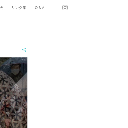
法
リンク集
Q & A