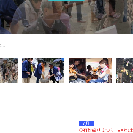
6月
◇
有松絞りまつり
（6月第1