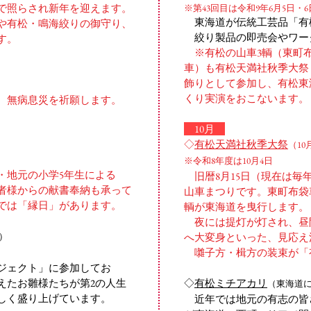
で照らされ新年を迎えます。
​※第43回目は令和9
年
6月5日・6
​
東海道が伝統工芸品「有
や有松・鳴海絞りの御守り、
絞り製品の即売会やワー
す。
※有松の山車3輌（東町
車）も有松天満社秋季大祭
飾りとして参加し、有松東
くり実演をおこないます。
、無病息災を祈願します。
10月
◇
有松天満社秋季大祭
（10
​
※令和8年度は10月4日
地元の小学5年生による
旧暦8月15日（現在は毎年
者様からの献書奉納も承って
山車まつりです。
東町布袋
では
「縁日」があります。
輌が東海道を曳行します。
夜には提灯が灯され、昼
）
へ大変身といった、見応え
囃子方・楫方の装束が「
ジェクト」に参加してお
えたお雛様たちが第2の人生
◇
有松ミチアカリ
（東海道
しく盛り上げています。
近年では地元の有志の皆