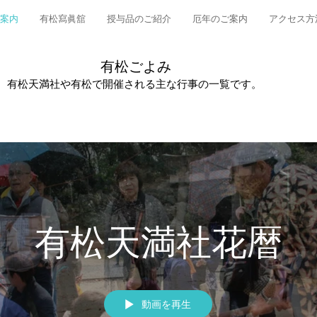
案内
有松寫眞舘
授与品のご紹介
厄年のご案内
アクセス方
​有松ごよみ
​有松天満社や有松で開催される主な行事の一覧です。
有松天満社花暦
動画を再生