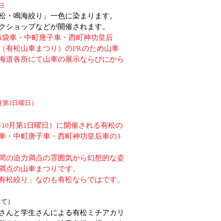
日
松・鳴海絞り」一色に染まります。
クショップなどが開催されます。
布袋車・中町唐子車・西町神功皇后
（有松山車まつり）のPRのため山車
海道各所にて山車の展示ならびにから
月第1日曜日）
10月第1日曜日）
に開催される有松の
車・中町唐子車・西町神功皇后車の3
間の迫力満点の雰囲気から幻想的な姿
満点の山車まつりです。
有松絞り」なのも有松ならではです。
にて）
さんと学生さんによる有松ミチアカリ