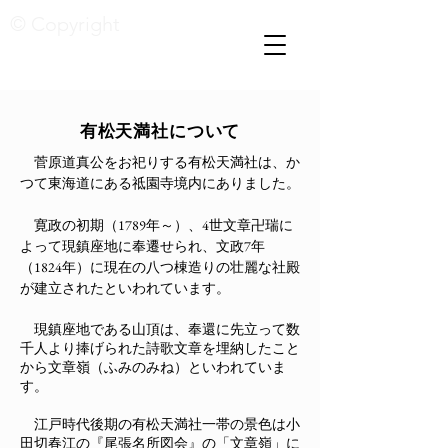
© Copyright
​有松天満社について
菅原道真公をお祀りする有松天満社は、か
つて東海道にある祗園寺境内にありました。
寛政の初期（1789年～）、4世文章卍瑞に
よって現鎮座地に奉遷せられ、文政7年
（1824年）に現在の八つ棟造りの壮麗な社殿
が建立されたといわれています。
現鎮座地である山頂は、奉還に先立って数
千人より捧げられた詩歌文章を埋納したこと
から文章嶺（ふみのみね）といわれていま
す。
江戸時代後期の有松天満社一帯の景色は小
田切春江の『尾張名所図会』の「文章嶺」に