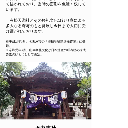
て描かれており
、
当時の面影を色濃く残して
います。
有松天満社とその祭礼文化は絞り商による
多大なる寄与のもと発展し今日まで大切に受
け継がれております。
※平成29年3月、名古屋市の「登録地域建造物資産」に登
録。
※令和元年5月、山車祭礼文化が日本遺産の町有松の構成
要素のひとつとして認定。