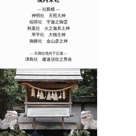
​境内末社
— 社殿横 —
神明社 天照大神
稲荷社 宇迦之御霊
秋葉社 火之迦具土神
琴平社 大物主神
御鍬社 金山彦之神
— 天満社境内下広場 —
津島社 建速須佐之男命