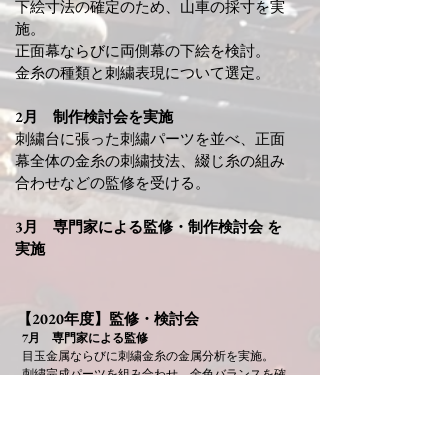
下絵寸法の確定のため、山車の採寸を実
施。
正面幕ならびに両側幕の下絵を検討。
金糸の種類と刺繍表現について選定。
2月 制作検討会を実施
刺繍台に張った刺繍パーツを並べ、正面
幕全体の金糸の刺繍技法、綴じ糸の組み
合わせなどの監修を受ける。
3月 専門家による監修・制作検討会 を
実施
【2020年度】監修・検討会
​7月​ 専門家による監修
目玉金属ならびに刺繍金糸の金属分析を実施。
刺繍完成パーツを組み合わせ、金色バランスを確
認。
11月 専門家による監修
金属分析の結果を踏まえて、金糸と綴じ糸の組み合