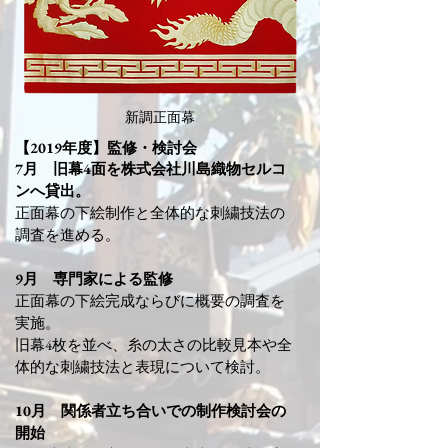
​新調正面幕
【2019年度】監修・検討会
​7月​ 旧幕4面を株式会社川島織物セルコ
ンへ貸出。
正面幕の下絵制作と全体的な刺繍技法の
調査を進める。
9月 専門家による監修
正面幕の下絵完成ならびに概要の調査を
実施。
旧幕4枚を並べ、糸の太さの比較見本や全
体的な刺繍技法と表現について検討。
10月 関係者立ち合いでの制作検討会の
開始