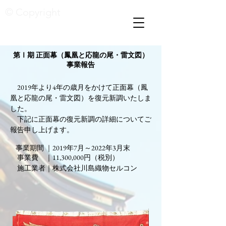
© Copyright
第Ⅰ期 正面幕（鳳凰と応龍の尾・雷文図）
事業報告
​ 2019年より4年の歳月をかけて正面幕（鳳
凰と応龍の尾・雷文図）を復元新調いたしま
した。
下記に正面幕の復元新調の詳細についてご
報告申し上げます。​
事業期間 ｜2019年7月～2022年3月末​
​
事業費 ｜11,300,000円（税別）
施工業者｜株式会社川島織物セルコン
© Copyright