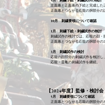
​9月​ 刺繍下絵・刺繍試作の検討
左面幕と正面幕の下絵と完成した
正面幕とつながる応龍の胴部分の
10月 刺繍要領について確認
1月 刺繍下絵・刺繍試作の検討
刺繍試作の検討では、応龍の顔・胴
正面幕とつながる応龍の胴部分の
3月 刺繍試作の検討
応龍の顔部分の刺繍試作を検討し
​応龍・霊亀の刺繍試作を継続。
【2024年度】監修・検討会
​5月​ 刺繍要領について確認
正面幕とつながる応龍の胴部分の