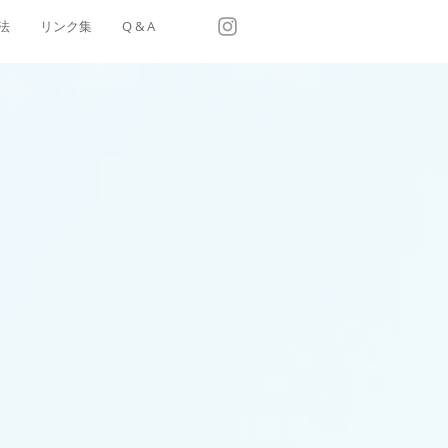
法
リンク集
Q & A