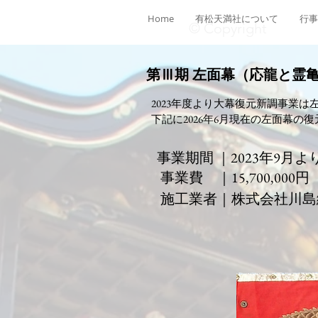
Home
有松天満社について
行事
© Copyright
第Ⅲ期 左面幕（応龍と霊
​ 2023年度より大幕復元新調事
下記に2026年6月現在の左面幕の
事業期間 ｜2023年9月よ
​
事業費 ｜15,700,000
施工業者｜株式会社川島