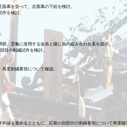
正面幕を並べて、左面幕の下絵を検討。
試作を検討。
部、霊亀に使用する金糸と綴じ糸の組み合わせ案を提示。​​
2回目の刺繍試作を検討。
、再度刺繍要領について確認。
本刺繍を進めるとともに、応龍の顔部分の刺繍要領について再度確