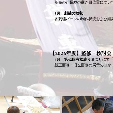
基布の緋羅紗の継ぎ目位置につい
3月 刺繍の検収
各刺繍パーツの制作状況および緋
【2026年度】監修・検討会
​6月​ 第42回有松絞りまつりにて
​新正面幕・旧左面幕の展示のほか