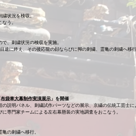
刺繍状況を検収。
う。​​
ので、刺繍状況の検収を実施。
を目途に終え、その後応龍の顔ならびに脚の刺繍、霊亀の刺繍へ移行
「
布袋車大幕制作実演展示
」を開催
程の説明パネル、刺繍試作パーツなどの展示、京
繍の伝統工芸士に
びに専門家チームによる左右幕懸装の実地調査をおこなう。
霊亀の刺繍へ移行。