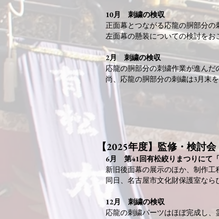
10月 刺繍の検収
正面幕とつながる応龍の胴部分の
左面幕の懸装についての検討をおこな
2月 刺繍の検収
応龍の胴部分の刺繍作業が進んだ
尚、応龍の胴部分の刺繍は3月末
【2025年度】監修・検討会
​6月​ 第41回有松絞りまつりにて
新旧後面幕の展示のほか、制作工
同日、名古屋市文化財保護室なら
12月 刺繍の検収
応
龍の刺繍パーツはほぼ完成し、