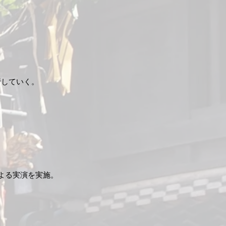
していく。​
よる実演を実施。