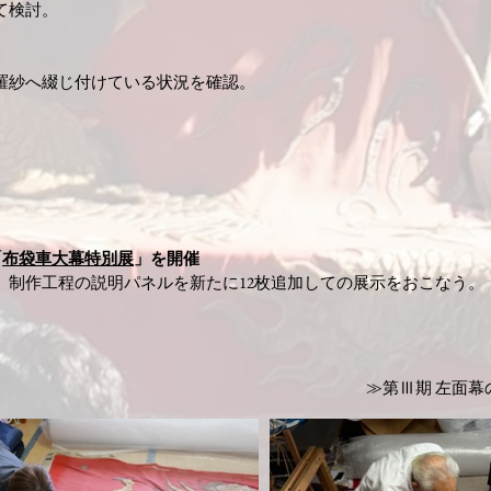
て検討。
羅紗へ綴じ付けている状況を確認。​
「
布袋車大幕特別展
」を開催
、制作工程の説明パネルを新たに12枚追加しての展示をおこなう。
​≫第Ⅲ期 左面