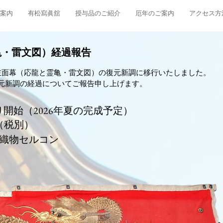
案内
有松寫眞舘
授与品のご紹介
厄年のご案内
アクセス方
亀・雷文図）経過報告
業は左面幕（応龍と霊亀・雷文図）の復元新調に移行いたしました。
復元新調の経過についてご報告申し上げます。​
り開始（2026年夏の完成予定）​
円（税別）
織物セルコン