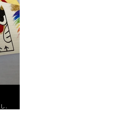
念し、
てい