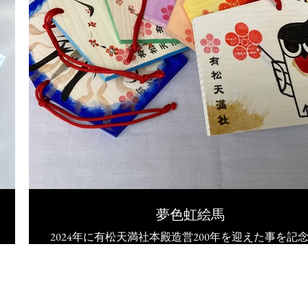
夢色虹絵馬
2024年に有松天満社本殿造営200年を迎えた事を記
頒布開始いたしました。
賜りました初穂料は、社殿などの修繕費に活用させ
ただきます。