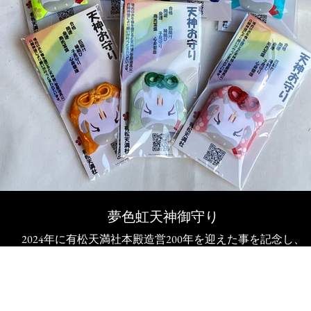
夢色虹天神御守り
2024年に有松天満社本殿造営200年を迎えた事を記念し、
頒布開始いたしました。
賜りました初穂料は、社殿などの修繕費に活用させてい
ただきます。