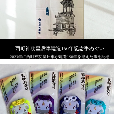
西町神功皇后車建造150年記念手ぬぐい
2023年に西町神功皇后車が建造150年を迎えた事を記念
し、頒布開始いたします。
賜りました初穂料は有松が誇る山車文化を後世へ継承す
るための基金として活用させていただきます。