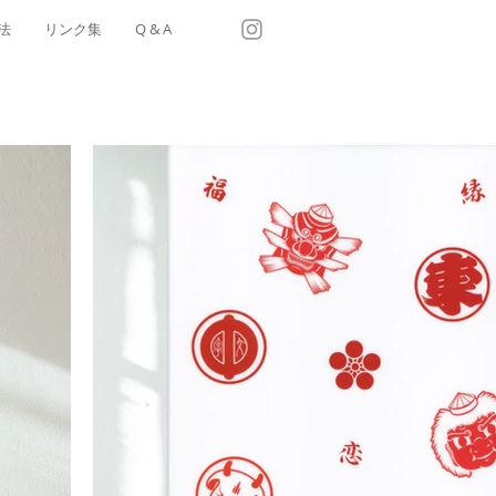
法
リンク集
Q & A