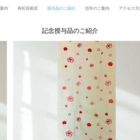
案内
有松寫眞舘
授与品のご紹介
厄年のご案内
アクセス方
記念授与品のご紹介