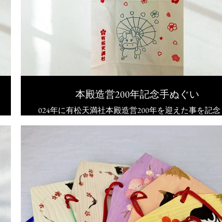
本殿造営200年記念手ぬぐい
024年に有松天満社本殿造営200年を迎えた事を記
頒布開始いたします。
賜りました初穂料は、社殿などの修繕費に活用させ
ただきます。