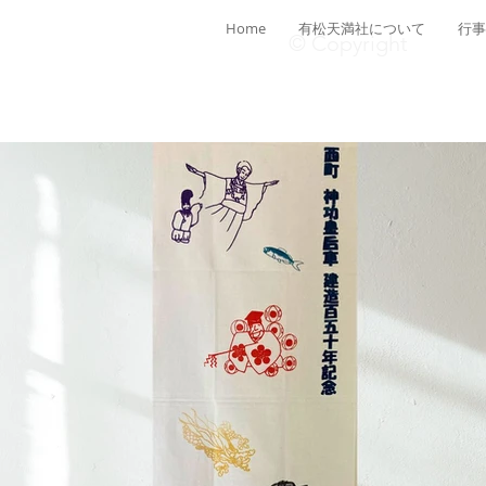
Home
有松天満社について
行事
© Copyright