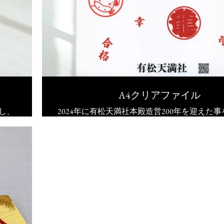
A4クリアファイル
念し、
2024年に有松天満社本殿造営200年を迎えた
頒布開始いたしました。
てい
クリアファイルとしてはもちろん、願書など
類の保管にご活用ください。
賜りました初穂料は、社殿などの修繕費に活
ただきます。