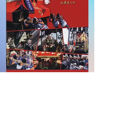
◆秋季大祭コラム公開中◆
有松のあゆみ
/
有松天満社のあゆみ
/
有松
の祭礼史
/
西町神功皇后車
/
中町唐子車
/
東
町布袋車