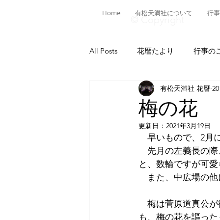
Home
有松天満社について
行事
© Copyright
All Posts
花暦たより
行事の
有松天満社 花暦
2
有松ヒストリア
日本遺産有
梅の花
更新日：
2021年3月19日
菅公ヒストリア
有松の施設
　早いもので、2月
　先月の左義長の際
と、数輪ですが可愛
献燈神事
有松山車行事
　また、中広場の他
　梅は菅原道真公が
も、梅の花を謳った