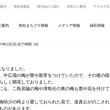
案内
有松寫眞舘
授与品のご紹介
厄年のご案内
アクセス方
ご案内
有松まちブラ情報
メディア情報
緑区情報
019年2月2日
読了時間: 2分
松
授与品について
御参拝・御祈祷について
グルメ
情報
有松の魅力発信
東町布袋車大幕復元新調事業
になりました。
、中広場の梅が蕾や新芽をつけていたので、その後の様
らしく開花しておりました。
にも、二鳥居脇の梅や津島社の奥の梅も蕾や花を付けて
御幼少の時より愛しておられた花で、道真公がのこされ
ものがあります。