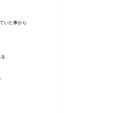
ていた事から
る 
。