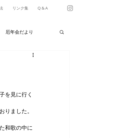
法
リンク集
Q & A
厄年会だより
・テイクアウト情報
有松天満社年中行事
子を見に行く
おりました。
た和歌の中に