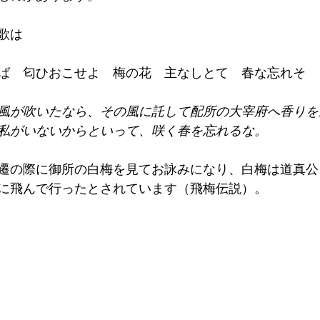
歌は
ば　匂ひおこせよ　梅の花　主なしとて　春な忘れそ
風が吹いたなら、その風に託して配所の大宰府へ香りを
私がいないからといって、咲く春を忘れるな。
遷の際に御所の白梅を見てお詠みになり、白梅は道真公
に飛んで行ったとされています（飛梅伝説）。