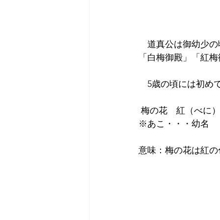
　道真公は御幼少の
「白梅御殿」「紅梅
　5歳の頃には初め
 梅の花　紅（べに
※あこ・・・幼名
意味：梅の花は紅の