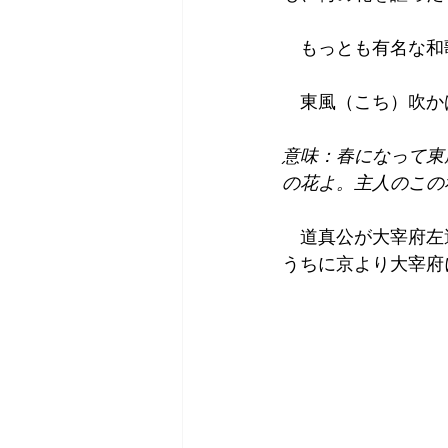
　もっとも有名な和
　東風（こち）吹か
意味：春になって東
の花よ。主人のこの
　道真公が大宰府左
うちに京より大宰府