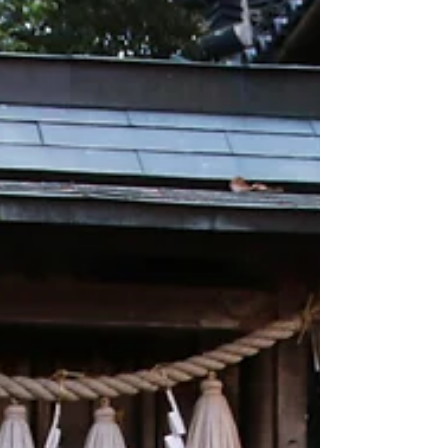
建造されました。 当社の社殿は文政期の遺
構を残しつつ、頭貫より上部は明治に名古屋
の大工棟梁・9世伊藤平左衛門が手掛けた事
が判っており、歴史的にも大変貴...