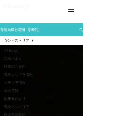
© Copyright
有松天満社花暦 -彩時記-
菅公ヒストリア
All Posts
花暦たより
行事のご案内
有松まちブラ情報
メディア情報
緑区情報
厄年会だより
有松ヒストリア
日本遺産有松