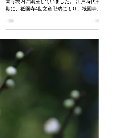
有松天満社 花暦
2021年5月29日
読了時間: 2分
江戸時代の面影を残す有
松天満社
有松天満社は、かつては東海道の西にある祗
園寺境内に鎮座していました。 江戸時代中
期に、祗園寺4世文章卍瑞により、祗園寺の
後方にある山の頂に数千人から捧げられた詩
歌文章を埋納し、その場所に遷座した事から
天満社として確立されました。...