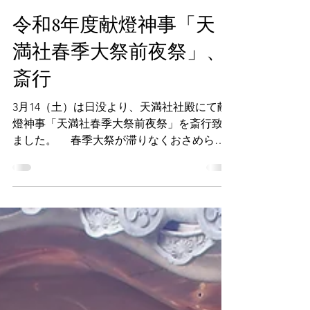
有松天満社 花暦
3月14日
読了時間: 2分
令和8年度献燈神事「天
満社春季大祭前夜祭」、
斎行
3月14（土）は日没より、天満社社殿にて献
燈神事「天満社春季大祭前夜祭」を斎行致し
ました。 春季大祭が滞りなくおさめられ
ますようご祈願申し上げますと共に、皆々様
のご健康とご多幸をご祈願申し上げました。
さて、明日の春季大祭では、御祈祷奉仕を
はじめ、御神札や御朱印等の授与品頒布、鈴
祓い、習字奉納、縁日も行います。 御祈
祷奉仕では、健やかに、そして実りある1年
を御祈願申し上げる春の特別祈祷をはじめ、
学業成就・厄祓い・安産祈願の御祈祷もご奉