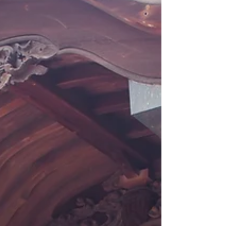
ています。 菅原道真公は有松の産土神
（うぶすなかみ）としてはもちろん、「学問
の神様」として広く人々に親しまれておりま
す。 ＊＊＊＊＊+＊＊＊＊＊+＊＊＊＊＊
菅原道真公といえば百人一首での 「このた
びは 幣も取りあへず 手向山 紅葉の錦
神のまにまに 」 晩年に詠まれた 「東風吹
かば にほひおこせよ 梅の花 主なしと
て 春な忘れそ」 これら2首の和歌が大変
有名ですが、ご幼少の頃より和歌や漢詩を嗜
んでおられ、その生涯に渡っていくつもの和
歌や漢詩を残しておられます。 また、ご
幼少の頃より、梅の花を愛でておられ、御所
には多くの梅の木が植えられ、お住まいは
「白梅御殿」、別邸は「紅梅御殿」と呼ばれ
ていたそうです。 梅の花 紅の花にも 似
たるかな 阿古がほほにも つ