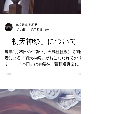
有松天満社 花暦
1月24日
読了時間: 3分
「初天神祭」について
毎年1月25日の午前中、天満社社殿にて関係
者による「初天神祭」がおこなわれておりま
す。 「25日」は御祭神・菅原道真公にと
って大変ご縁深き日でございます。 全国
の菅原道真公をお祀りする神社さんにおかれ
ましても、1月25日はその年最初の「天神様
の日」として、天神様のお祭りがおこなわれ