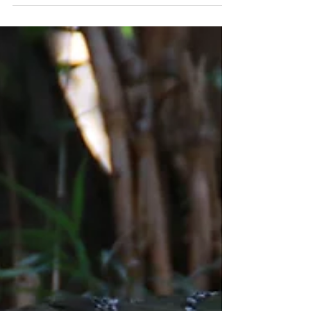
開運除厄めぐり
有松天満社では、文神・菅原道真公を御祭神
にお祀りする他、境内には神明社・津島社・
稲荷社・秋葉社・琴平社・御鍬社の計6社の
末社をお祀りしております。 当社の下広場
に鎮座する津島社は、疫病退散・開運除厄の
神様として知られる建速須佐之男命をお祀り
しております。...