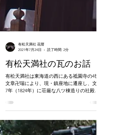
有松天満社 花暦
2021年7月24日
読了時間: 2分
有松天満社の瓦のお話
有松天満社は東海道の西にある祗園寺の4世
文章卍瑞により、現・鎮座地に遷座し、文政
7年（1824年）に荘厳な八ツ棟造りの社殿が