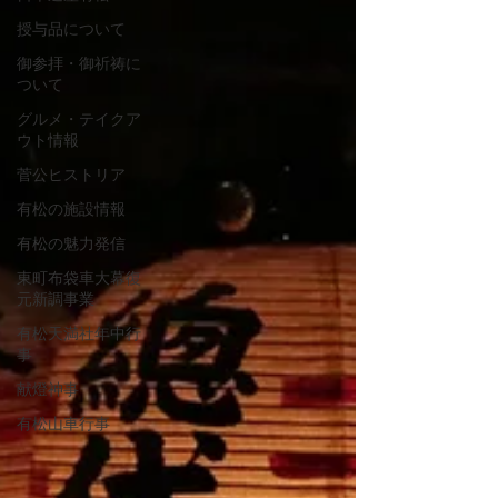
授与品について
御参拝・御祈祷に
ついて
グルメ・テイクア
ウト情報
菅公ヒストリア
有松の施設情報
有松の魅力発信
東町布袋車大幕復
元新調事業
有松天満社年中行
事
献燈神事
有松山車行事