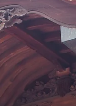
仕致します。 どうぞどなた様も御神前に
てご祈願いただき、御神徳をお授かり下さい
ませ。 また、当社での御神札の頒布は、
天満社御璽・学業成就大麻のほか、伊勢神宮
御神符（神宮大麻）・秋葉山御神符（火伏せ
の御神札）もお授かり頂けます。 ≫ 御祈祷
奉仕について ≫ 御神札の祀り方について
+++春季大祭コラム公開中+++ 現在、春
季大祭コラムを特別公開中です。 当社の
御祭神・菅原道真公のお話を中心に、全5話
を公開しております。 是非、「 春季大祭
特設ページ 」と併せてご覧下さいませ。 第1
話「 天神様と春まつ