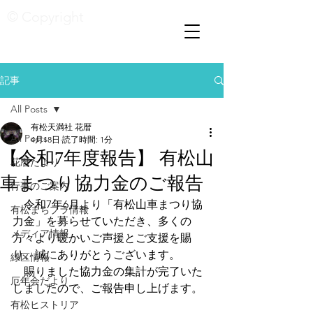
© Copyright
記事
All Posts
有松天満社 花暦
All Posts
4月18日
読了時間: 1分
【令和7年度報告】 有松山
花暦たより
車まつり協力金のご報告
行事のご案内
　令和7年6月より「有松山車まつり協
有松まちブラ情報
力金」を募らせていただき、多くの
メディア情報
方々より暖かいご声援とご支援を賜
り、誠にありがとうございます。
緑区情報
　賜りました協力金の集計が完了いた
厄年会だより
しましたので、ご報告申し上げます。
有松ヒストリア