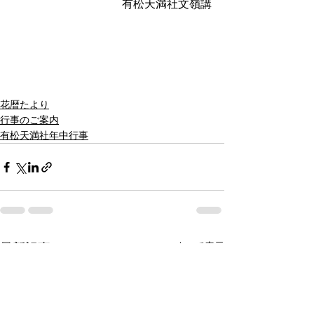
有松天満社文嶺講
花暦たより
行事のご案内
有松天満社年中行事
すべて表示
最新記事