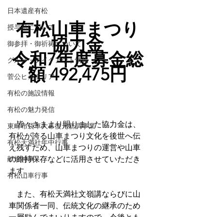
日本遺産有松
有松山車まつり
授与品について
協力金
御参拝・御祈祷について
令和7年度募金総
グルメ・テイクアウト情報
額 492,475円
菅公ヒストリア
有松の施設情報
有松の魅力発信
　皆々さまより賜りました協力金は、
東町布袋車大幕復元新調事業
有松が誇る山車まつり文化を後世へ伝
有松天満社年中行事
え残すため、山車まつりの運営や山車
献燈神事
の維持保存などに活用させていただき
ます。
有松山車行事
　また、有松天満社文嶺講ならびに山
車関係者一同、伝統文化の継承のため