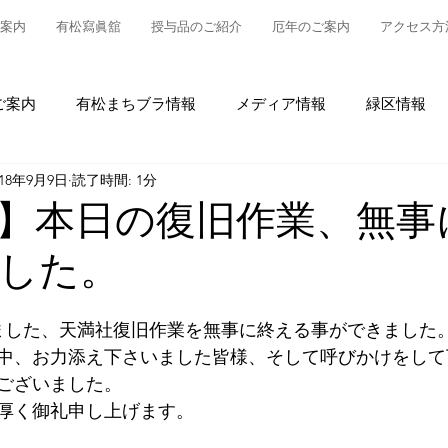
案内
有松寫眞舘
授与品のご紹介
厄年のご案内
アクセス方
ご案内
有松まちブラ情報
メディア情報
緑区情報
018年9月9日
読了時間: 1分
松
授与品について
御参拝・御祈祷について
グルメ
】本日の復旧作業、無事
した。
情報
有松の魅力発信
東町布袋車大幕復元新調事業
ました、天満社復旧作業を無事に終える事ができました
中、お力添え下さいました皆様、そして呼びかけをして
ございました。
厚く御礼申し上げます。