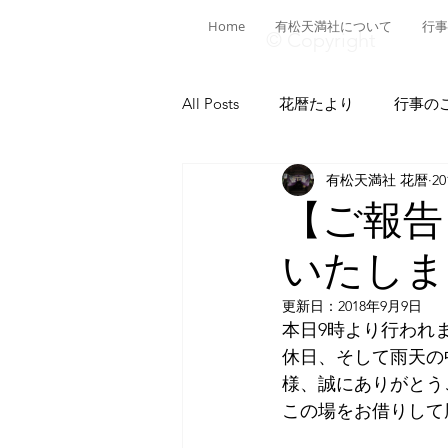
Home
有松天満社について
行事
© Copyright
All Posts
花暦たより
行事の
有松天満社 花暦
2
有松ヒストリア
日本遺産有
【ご報告
いたしま
菅公ヒストリア
有松の施設
更新日：
2018年9月9日
本日9時より行われ
献燈神事
有松山車行事
休日、そして雨天の
様、誠にありがとう
この場をお借りして