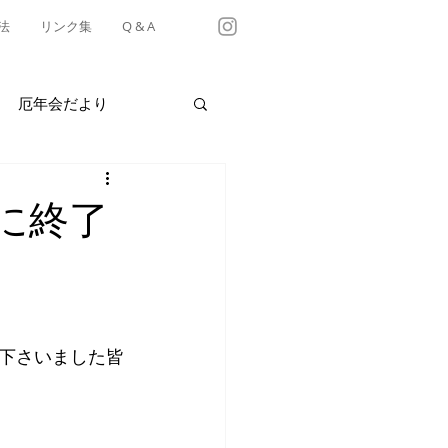
法
リンク集
Q & A
厄年会だより
・テイクアウト情報
に終了
有松天満社年中行事
。
下さいました皆