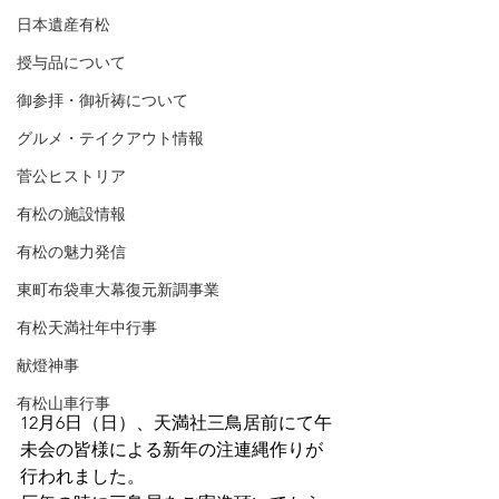
日本遺産有松
授与品について
御参拝・御祈祷について
グルメ・テイクアウト情報
菅公ヒストリア
有松の施設情報
有松の魅力発信
東町布袋車大幕復元新調事業
有松天満社年中行事
献燈神事
有松山車行事
12月6日（日）、天満社三鳥居前にて午
未会の皆様による新年の注連縄作りが
行われました。