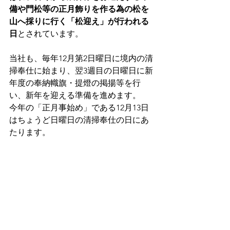
備や門松等の正月飾りを作る為の松を
山へ採りに行く「松迎え」が行われる
日
とされています。
当社も、毎年12月第2日曜日に境内の清
掃奉仕に始まり、翌3週目の日曜日に新
年度の奉納幟旗・提燈の掲揚等を行
い、新年を迎える準備を進めます。
今年の「正月事始め」である12月13日
はちょうど日曜日の清掃奉仕の日にあ
たります。
令和2年の残りの日々を健やかにお過ご
しいただけますようご祈念申し上げつ
つ、新しい年を清らかにお迎え出来ま
すようご奉仕させて頂きたく存じま
す。
花暦たより
行事のご案内