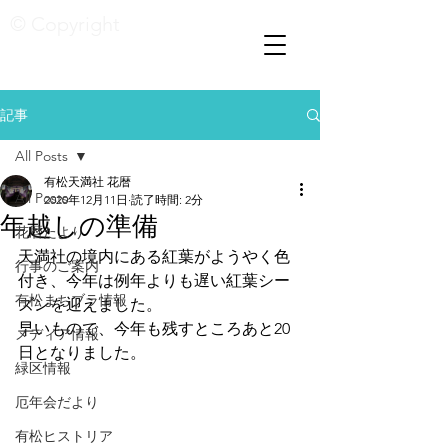
© Copyright
記事
All Posts
有松天満社 花暦
All Posts
2020年12月11日
読了時間: 2分
年越しの準備
花暦たより
天満社の境内にある紅葉がようやく色
行事のご案内
付き、今年は例年よりも遅い紅葉シー
有松まちブラ情報
ズンを迎えました。
早いもので、今年も残すところあと20
メディア情報
日となりました。
緑区情報
厄年会だより
有松ヒストリア