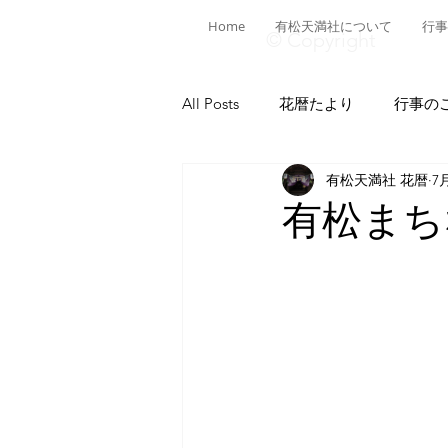
Home
有松天満社について
行事
© Copyright
All Posts
花暦たより
行事の
有松天満社 花暦
7
有松ヒストリア
日本遺産有
有松まち
菅公ヒストリア
有松の施設
献燈神事
有松山車行事