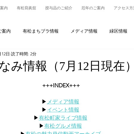
案内
有松寫眞舘
授与品のご紹介
厄年のご案内
アクセス方
ご案内
有松まちブラ情報
メディア情報
緑区情報
月12日
読了時間: 2分
松
授与品について
御参拝・御祈祷について
グルメ
なみ情報（7月12日現在
情報
有松の魅力発信
東町布袋車大幕復元新調事業
+++INDEX+++
▶
メディア情報
▶
イベント情報
▶
有松町家ライブ情報
▶
有松グルメ情報