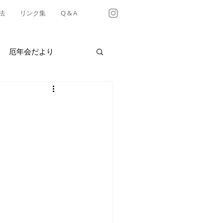
法
リンク集
Q & A
厄年会だより
・テイクアウト情報
）
有松天満社年中行事