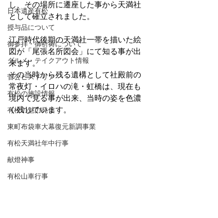
し、その場所に遷座した事から天満社
日本遺産有松
として確立されました。
授与品について
江戸時代後期の天満社一帯を描いた絵
御参拝・御祈祷について
図が「尾張名所図会」にて知る事が出
グルメ・テイクアウト情報
来ます。
その当時から残る遺構として社殿前の
菅公ヒストリア
常夜灯・イロハの滝・虹橋は、現在も
有松の施設情報
境内で見る事が出来、当時の姿を色濃
く残しています。
有松の魅力発信
東町布袋車大幕復元新調事業
有松天満社年中行事
献燈神事
有松山車行事