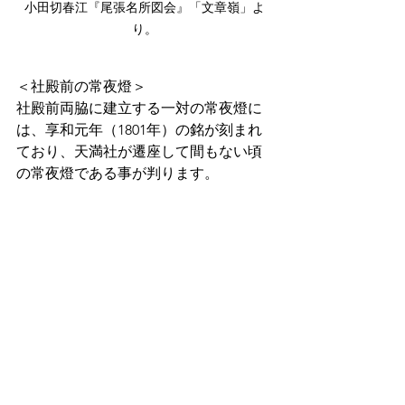
小田切春江『尾張名所図会』「文章嶺」よ
り。
＜社殿前の常夜燈＞
社殿前両脇に建立する一対の常夜燈に
は、享和元年（1801年）の銘が刻まれ
ており、天満社が遷座して間もない頃
の常夜燈である事が判ります。