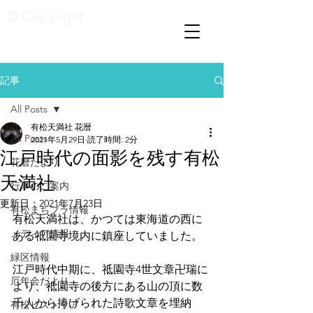
© Copyright
記事
All Posts
有松天満社 花暦
All Posts
2021年5月29日
読了時間: 2分
江戸時代の面影を残す有松
花暦たより
天満社
行事のご案内
更新日：
2021年7月23日
有松まちブラ情報
有松天満社は、かつては東海道の西に
メディア情報
ある祗園寺境内に鎮座していました。
緑区情報
江戸時代中期に、祗園寺4世文章卍瑞に
厄年会だより
より、祗園寺の後方にある山の頂に数
千人から捧げられた詩歌文章を埋納
有松ヒストリア