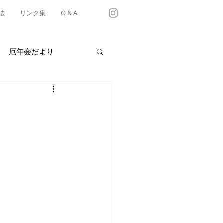
法
リンク集
Q & A
厄年会だより
・テイクアウト情報
有松天満社年中行事