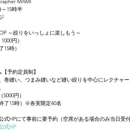
rapher MAMI
時～15時半
ジ
RKSHOP ～絞りをいっしょに楽しもう～
1000円）
了15時）
ム【予約定員制】
、巻縫い、つまみ縫いなど縫い絞りを中心にレクチャー
。
（5000円）
付終了15時）※各実限定40名
公式HPにて事前に要予約（空席がある場合のみ当日受
公式HP