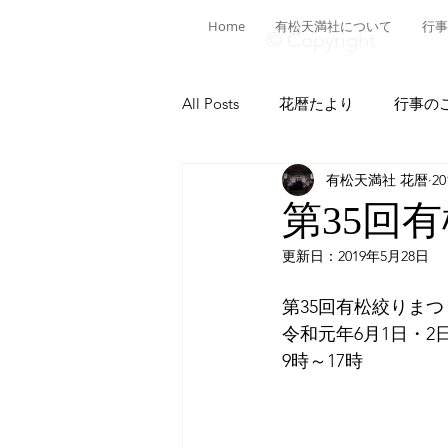
Home
有松天満社について
行事
© Copyright
All Posts
花暦たより
行事の
有松天満社 花暦
2
有松ヒストリア
日本遺産有
第35回
更新日：
2019年5月28日
菅公ヒストリア
有松の施設
第35回有松絞りまつ
令和元年6月1日・2
献燈神事
有松山車行事
9時～17時