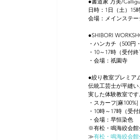
●書道家 万美/Calligu
日時：1日（土）15
会場：メインステー
●SHIBORI WO
・ハンカチ（500円・
・10～17時（受付終
・会場：祇園寺
●絞り教室プレミア
伝統工芸士が平縫い
実した体験教室です
・スカーフ[麻100%]
・10時～17時（受
・会場：早恒染色
※有松・鳴海絞会館
≫
有松・鳴海絞会館