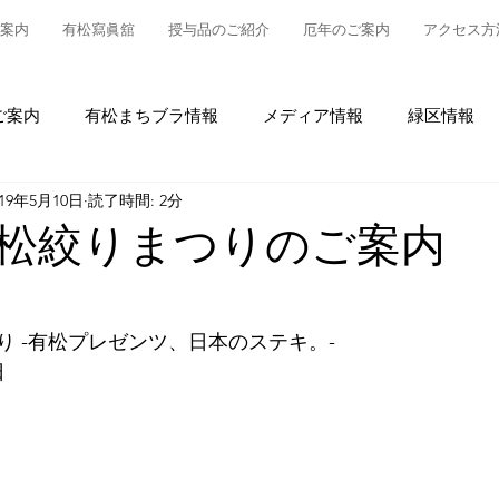
案内
有松寫眞舘
授与品のご紹介
厄年のご案内
アクセス方
ご案内
有松まちブラ情報
メディア情報
緑区情報
019年5月10日
読了時間: 2分
松
授与品について
御参拝・御祈祷について
グルメ
有松絞りまつりのご案内
情報
有松の魅力発信
東町布袋車大幕復元新調事業
り -有松プレゼンツ、日本のステキ。-
日