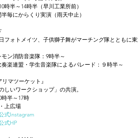
10時半～14時半（早川工業所前）
間半毎にからくり実演（雨天中止）
ド
日フォトメイツ、子供獅子舞がマーチング隊とともに東
レモン消防音楽隊：9時半～
吹奏楽連盟・学生音楽隊によるパレード：９時半～
アリマツーケット』
のしいワークショップ」の共演。
0時半～17時
・上広場
Instagram
公式HP