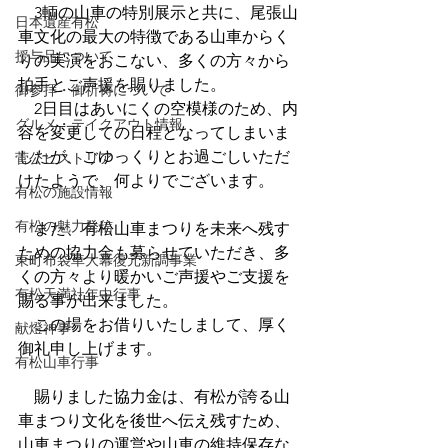
　3輌の山車の特別展示と共に、尾張山
日本遺産有松
車文化の最大の特徴である山車からく
授与品について
りの実演をおこない、多くの方々から
拍手とご声援を賜りました。
御参拝・御祈祷について
　2日目はあいにくの空模様のため、内
グルメ・テイクアウト情報
容を変更しての日程となってしまいま
したが、ごゆっくりとお過ごしいただ
菅公ヒストリア
けたようで、何よりでございます。
有松の施設情報
有松の魅力発信
　また、有松山車まつりを未来へ残す
ための協力金も募らせていただき、多
東町布袋車大幕復元新調事業
くの方々より暖かいご声援やご支援を
有松天満社年中行事
賜る事が出来ました。
　この場をお借りいたしまして、厚く
献燈神事
御礼申し上げます。
有松山車行事
　賜りました協力金は、
有松が誇る山
車まつり文化を後世へ伝え残すため、
山車まつりの運営や山車の維持保存な