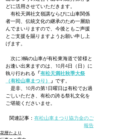
どに活用させていただきます。
　有松天満社文嶺講ならびに山車関係
者一同、伝統文化の継承のため一層励
んでまいりますので、今後ともご声援
とご支援を賜りますようお願い申し上
げます。
　次に3輌の山車が有松東海道で皆様と
お逢い出来ますのは、10月4日（日）に
執り行われる
「
有松天満社秋季大祭
（有松山車まつり）
」
です。
　是非、10月の第1日曜日は有松でお過
ごしいただき、有松の誇る祭礼文化を
ご堪能くださいませ。
関連記事：
有松山車まつり協力金のご
報告
花暦たより