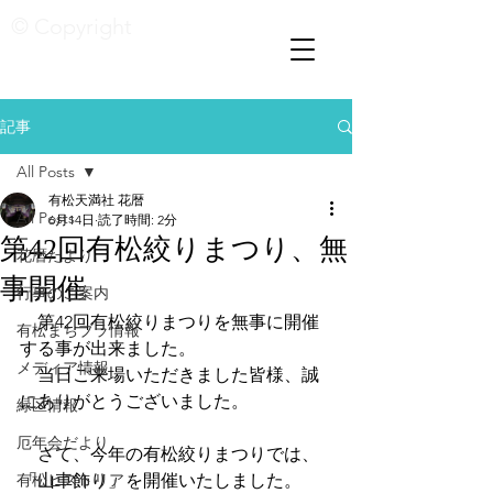
© Copyright
記事
All Posts
有松天満社 花暦
All Posts
6月14日
読了時間: 2分
第42回有松絞りまつり、無
花暦たより
事開催
行事のご案内
　第42回有松絞りまつりを無事に開催
有松まちブラ情報
する事が出来ました。
メディア情報
　当日ご来場いただきました皆様、誠
にありがとうございました。
緑区情報
厄年会だより
　さて、今年の有松絞りまつりでは、
有松ヒストリア
「山車飾り」を開催いたしました。