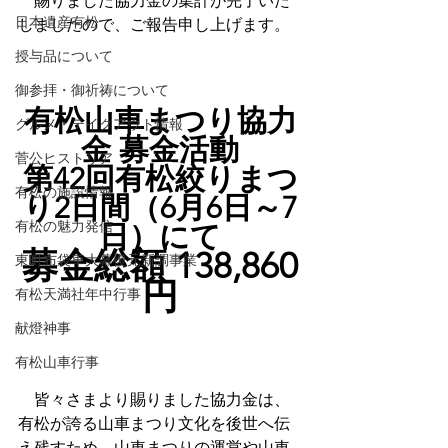
　賜りました協力金の集計が完了いた
日本遺産有松
しましたので、ご報告申し上げます。
授与品について
御参拝・御祈祷について
有松山車まつり協力
グルメ・テイクアウト情報
金 募金活動
菅公ヒストリア
第42回有松絞りまつ
有松の施設情報
り2日間（6月6日～7
有松の魅力発信
日）にて
募金総額 138,860
東町布袋車大幕復元新調事業
円
有松天満社年中行事
献燈神事
有松山車行事
　皆々さまより賜りました協力金は、
有松が誇る山車まつり文化を後世へ伝
え残すため、山車まつりの運営や山車