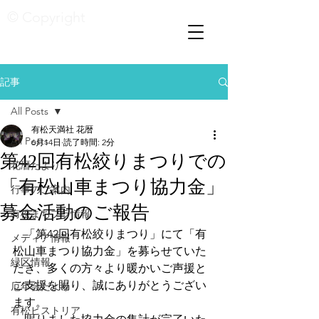
© Copyright
記事
All Posts
有松天満社 花暦
All Posts
6月14日
読了時間: 2分
第42回有松絞りまつりでの
花暦たより
「有松山車まつり協力金」
行事のご案内
募金活動のご報告
有松まちブラ情報
　「第42回有松絞りまつり」にて「有
メディア情報
松山車まつり協力金」を募らせていた
緑区情報
だき、多くの方々より暖かいご声援と
ご支援を賜り、誠にありがとうござい
厄年会だより
ます。
有松ヒストリア