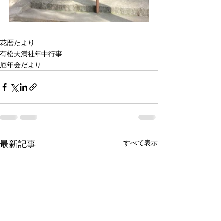
花暦たより
有松天満社年中行事
厄年会だより
すべて表示
最新記事