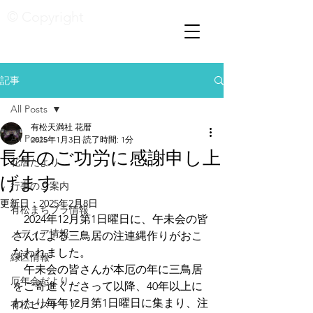
© Copyright
記事
All Posts
有松天満社 花暦
All Posts
2025年1月3日
読了時間: 1分
長年のご功労に感謝申し上
花暦たより
げます
行事のご案内
更新日：
2025年2月8日
有松まちブラ情報
　2024年12月第1日曜日に、午未会の皆
メディア情報
さんによる三鳥居の注連縄作りがおこ
なわれました。
緑区情報
　午未会の皆さんが本厄の年に三鳥居
厄年会だより
をご寄進くださって以降、40年以上に
わたり毎年12月第1日曜日に集まり、注
有松ヒストリア