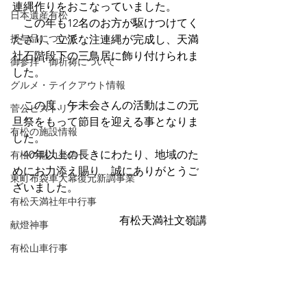
連縄作りをおこなっていました。
日本遺産有松
　この年も12名のお方が駆けつけてく
授与品について
ださり、立派な注連縄が完成し、天満
社石階段下の三鳥居に飾り付けられま
御参拝・御祈祷について
した。
グルメ・テイクアウト情報
　この度、午未会さんの活動はこの元
菅公ヒストリア
旦祭をもって節目を迎える事となりま
有松の施設情報
した。
　40年以上の長きにわたり、地域のた
有松の魅力発信
めにお力添え賜り、誠にありがとうご
東町布袋車大幕復元新調事業
ざいました。
有松天満社年中行事
有松天満社文嶺講
献燈神事
有松山車行事