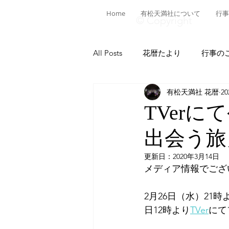
Home
有松天満社について
行事
© Copyright
All Posts
花暦たより
行事の
有松天満社 花暦
2
有松ヒストリア
日本遺産有
TVerに
出会う旅
菅公ヒストリア
有松の施設
更新日：
2020年3月14日
メディア情報でござ
献燈神事
有松山車行事
2月26日（水）21
日12時より
TVer
にて