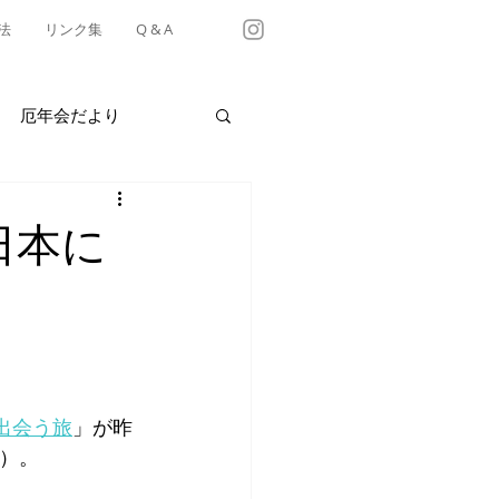
法
リンク集
Q & A
厄年会だより
・テイクアウト情報
い日本に
有松天満社年中行事
出会う旅
」が昨
了）。