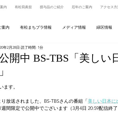
案内
有松寫眞舘
授与品のご紹介
厄年のご案内
アクセス方
ご案内
有松まちブラ情報
メディア情報
緑区情報
020年2月28日
読了時間: 1分
松
授与品について
御参拝・御祈祷について
グルメ
て公開中 BS-TBS「美し
」
情報
有松の魅力発信
東町布袋車大幕復元新調事業
います。
時より放送されました、BS-TBSさんの番組「
美しい日本に
1週間限定で公開中でございます（3月4日 20:59配信終