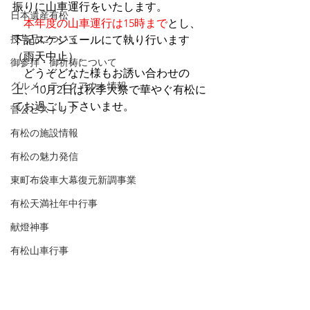
振りに山車運行をいたします。
日本遺産有松
本年度の山車運行は15時まで
とし、
授与品について
下記スケジュールにて執り行います
（雨天中止）。
御参拝・御祈祷について
　どうぞどなた様もお誘い合わせの
グルメ・テイクアウト情報
上、10月2日は秋季大祭で華やぐ有松に
てお過ごし下さいませ。
菅公ヒストリア
有松の施設情報
有松の魅力発信
東町布袋車大幕復元新調事業
有松天満社年中行事
献燈神事
有松山車行事