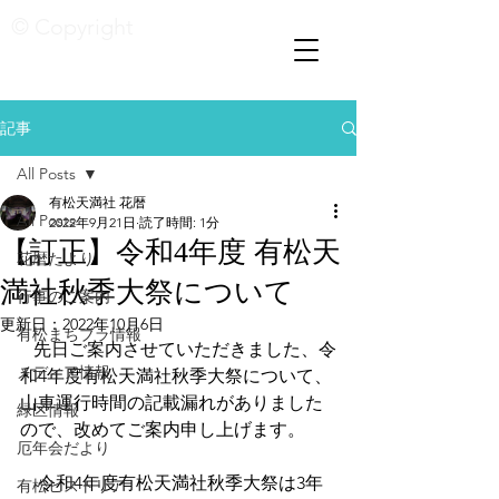
© Copyright
記事
All Posts
有松天満社 花暦
All Posts
2022年9月21日
読了時間: 1分
【訂正】令和4年度 有松天
花暦たより
満社秋季大祭について
行事のご案内
更新日：
2022年10月6日
有松まちブラ情報
   先日ご案内させていただきました、令
メディア情報
和4年度有松天満社秋季大祭について、
山車運行時間の記載漏れがありました
緑区情報
ので、改めてご案内申し上げます。
厄年会だより
　令和4年度有松天満社秋季大祭は3年
有松ヒストリア