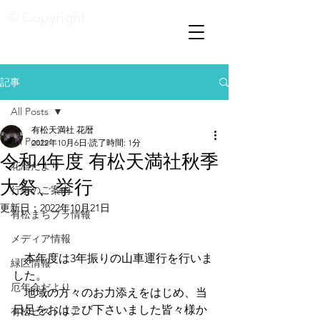
© Copyright
記事
All Posts
有松天満社 花暦
All Posts
2022年10月6日
読了時間: 1分
令和4年度 有松天満社秋季
花暦たより
大祭、挙行
行事のご案内
更新日：
2022年10月21日
有松まちブラ情報
メディア情報
　本年度は3年振りの山車運行を行いま
緑区情報
した。
厄年会だより
　地域の方々のお力添えをはじめ、当
日足をおはこび下さいました皆々様か
有松ヒストリア