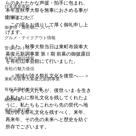
らのあたたかな声援・拍手に包まれ、
日本遺産有松
本年度秋季大祭を無事におさめる事が
授与品について
出来ました。
　この場をお借りして厚く御礼申し上
御参拝・御祈祷について
げます。
グルメ・テイクアウト情報
　また、秋季大祭当日は東町布袋車大
菅公ヒストリア
幕復元新調事業 第Ⅰ期 前幕の御披露目
有松の施設情報
を有松山車会館にて行いました。
有松の魅力発信
　＜地域が誇る祭礼文化を後世へ----＞
東町布袋車大幕復元新調事業
有松天満社年中行事
　かつて先人たちが、後世-いま-を生き
る私たちに祭礼文化を残してくれたよ
献燈神事
うに、私たちもこれから先の世代へ地
有松山車行事
域が誇る祭礼文化を残すべく、来年、
再来年、その先の未来へと歴史を紡ぐ
所存でございます。