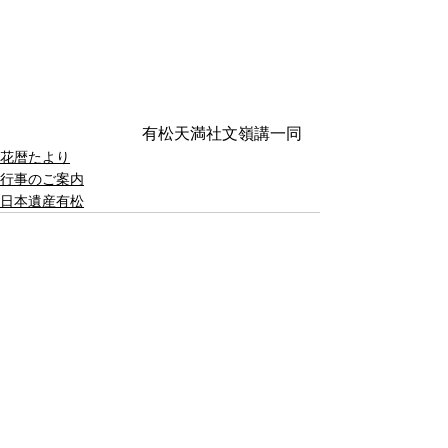
有松天満社文嶺講一同
花暦たより
行事のご案内
日本遺産有松
すべて表示
最新記事